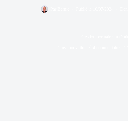
Par
Bernie
Publié le
10/07/2024
Dan
Gestion portuaire au fémi
Dans
Innovation
4 commentaires