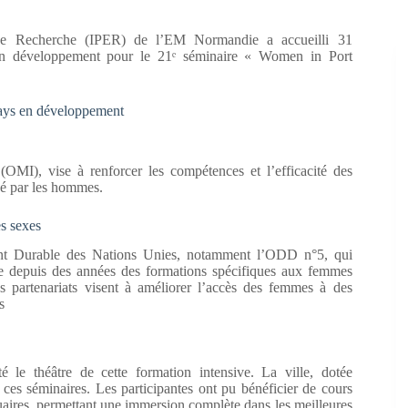
 de Recherche (IPER) de l’EM Normandie a accueilli 31
s en développement pour le 21ᵉ séminaire « Women in Port
pays en développement
(OMI), vise à renforcer les compétences et l’efficacité des
né par les hommes.
es sexes
ment Durable des Nations Unies, notamment l’ODD n°5, qui
re depuis des années des formations spécifiques aux femmes
s partenariats visent à améliorer l’accès des femmes à des
s
 le théâtre de cette formation intensive. La ville, dotée
r ces séminaires. Les participantes ont pu bénéficier de cours
rtuaires, permettant une immersion complète dans les meilleures