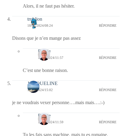
Alors, il ne faut pas hésiter.
trublion
18/07/2024/08:24
RÉPONDRE
Disons que je n’en mange pas assez
Bernie
18/07/2024/11:57
RÉPONDRE
C’est une bonne raison.
JACQUELINE
17/07/2024/15:02
RÉPONDRE
je ne voudrais vexer personne….mais mais….:-)
Bernie
18/07/2024/11:59
RÉPONDRE
Tu les fais sans machine, mais tu es romaine.