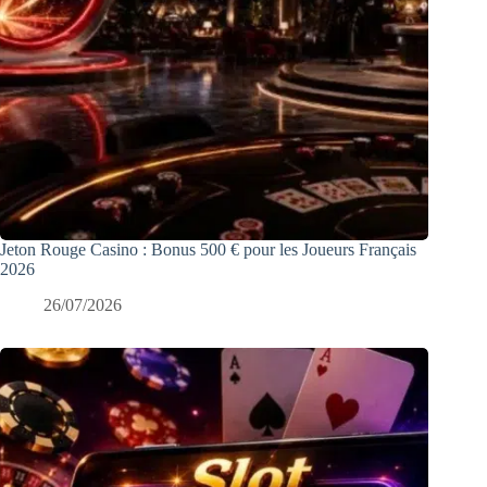
Jeton Rouge Casino : Bonus 500 € pour les Joueurs Français
2026
26/07/2026