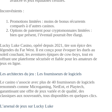
avancée et jeux équitables certifiés.
Inconvénients :
Promotions limitées : moins de bonus récurrents
comparés à d’autres casinos.
Options de paiement pour cryptomonnaies limitées :
bien que présent, l’éventail pourrait être élargi.
Lucky Luke Casino, opéré depuis 2021, tire son épice des
légendes du Far West. Il est conçu pour évoquer les duels au
soleil couchant, les aventures épiques de cow-boys, tout en
offrant une plateforme sécurisée et fiable pour les amateurs de
jeux en ligne.
Les architectes du jeu : Les fournisseurs de logiciels
Le casino s’associe avec plus de 40 fournisseurs de logiciels
renommés comme Microgaming, NetEnt, et Playtech,
garantissant une offre de jeux variée et de qualité, des
classiques aux nouveautés, tous disponibles en quelques clics.
L’arsenal de jeux sur Lucky Luke