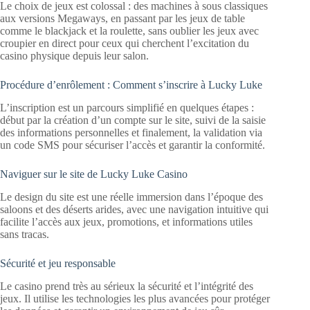
Le choix de jeux est colossal : des machines à sous classiques
aux versions Megaways, en passant par les jeux de table
comme le blackjack et la roulette, sans oublier les jeux avec
croupier en direct pour ceux qui cherchent l’excitation du
casino physique depuis leur salon.
Procédure d’enrôlement : Comment s’inscrire à Lucky Luke
L’inscription est un parcours simplifié en quelques étapes :
début par la création d’un compte sur le site, suivi de la saisie
des informations personnelles et finalement, la validation via
un code SMS pour sécuriser l’accès et garantir la conformité.
Naviguer sur le site de Lucky Luke Casino
Le design du site est une réelle immersion dans l’époque des
saloons et des déserts arides, avec une navigation intuitive qui
facilite l’accès aux jeux, promotions, et informations utiles
sans tracas.
Sécurité et jeu responsable
Le casino prend très au sérieux la sécurité et l’intégrité des
jeux. Il utilise les technologies les plus avancées pour protéger