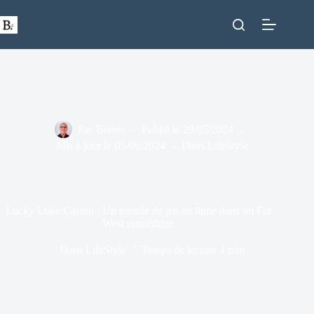
Passer
au
contenu
Par
Bernie
Publié le
29/05/2024
Mis à jour le
05/06/2024
Dans
LifeStyle
Lucky Luke Casino : Un monde de jeu en ligne dans un Far
West numérique
Dans
LifeStyle
Temps de lecture
4 min