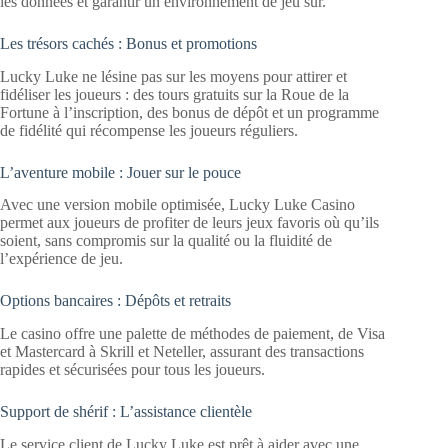
les données et garantir un environnement de jeu sûr.
Les trésors cachés : Bonus et promotions
Lucky Luke ne lésine pas sur les moyens pour attirer et
fidéliser les joueurs : des tours gratuits sur la Roue de la
Fortune à l’inscription, des bonus de dépôt et un programme
de fidélité qui récompense les joueurs réguliers.
L’aventure mobile : Jouer sur le pouce
Avec une version mobile optimisée, Lucky Luke Casino
permet aux joueurs de profiter de leurs jeux favoris où qu’ils
soient, sans compromis sur la qualité ou la fluidité de
l’expérience de jeu.
Options bancaires : Dépôts et retraits
Le casino offre une palette de méthodes de paiement, de Visa
et Mastercard à Skrill et Neteller, assurant des transactions
rapides et sécurisées pour tous les joueurs.
Support de shérif : L’assistance clientèle
Le service client de Lucky Luke est prêt à aider avec une