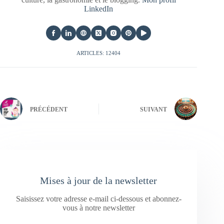
LinkedIn
ARTICLES: 12404
PRÉCÉDENT
SUIVANT
Mises à jour de la newsletter
Saisissez votre adresse e-mail ci-dessous et abonnez-
vous à notre newsletter