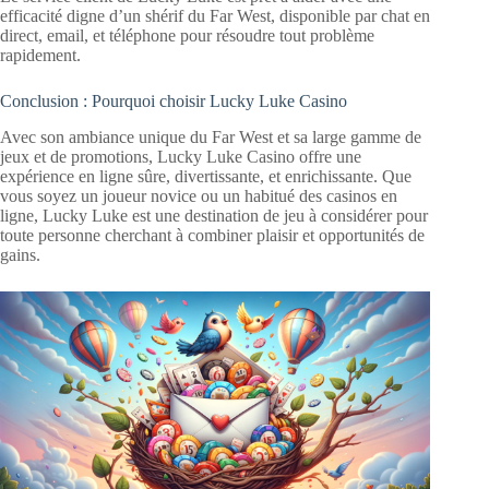
efficacité digne d’un shérif du Far West, disponible par chat en
direct, email, et téléphone pour résoudre tout problème
rapidement.
Conclusion : Pourquoi choisir Lucky Luke Casino
Avec son ambiance unique du Far West et sa large gamme de
jeux et de promotions, Lucky Luke Casino offre une
expérience en ligne sûre, divertissante, et enrichissante. Que
vous soyez un joueur novice ou un habitué des casinos en
ligne, Lucky Luke est une destination de jeu à considérer pour
toute personne cherchant à combiner plaisir et opportunités de
gains.