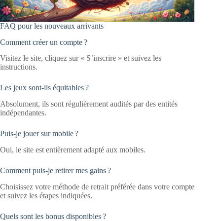
FAQ pour les nouveaux arrivants
Comment créer un compte ?
Visitez le site, cliquez sur « S’inscrire » et suivez les
instructions.
Les jeux sont-ils équitables ?
Absolument, ils sont régulièrement audités par des entités
indépendantes.
Puis-je jouer sur mobile ?
Oui, le site est entièrement adapté aux mobiles.
Comment puis-je retirer mes gains ?
Choisissez votre méthode de retrait préférée dans votre compte
et suivez les étapes indiquées.
Quels sont les bonus disponibles ?