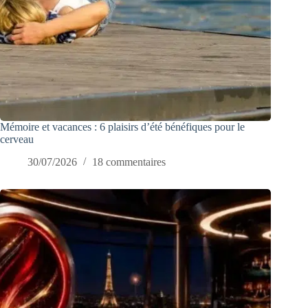
Mémoire et vacances : 6 plaisirs d’été bénéfiques pour le
cerveau
30/07/2026
18 commentaires