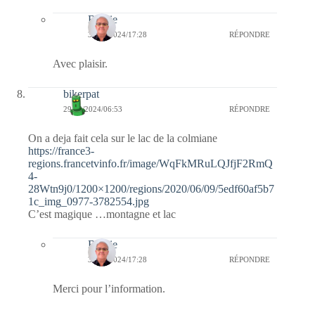
Bernie
30/05/2024/17:28
RÉPONDRE
Avec plaisir.
bikerpat
29/05/2024/06:53
RÉPONDRE
On a deja fait cela sur le lac de la colmiane
https://france3-
regions.francetvinfo.fr/image/WqFkMRuLQJfjF2RmQ
4-
28Wtn9j0/1200×1200/regions/2020/06/09/5edf60af5b7
1c_img_0977-3782554.jpg
C’est magique …montagne et lac
Bernie
30/05/2024/17:28
RÉPONDRE
Merci pour l’information.