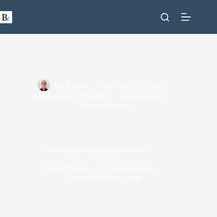
Passer
au
contenu
Par
Bernie
Publié le
29/05/2024
Mis à jour le
05/06/2024
Dans
Musique
16 commentaires
Les concerts flottants pianO du lac
Dans
Musique
16 commentaires
Temps de lecture
3 min