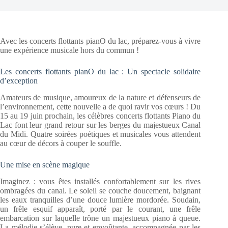
Avec les concerts flottants pianO du lac, préparez-vous à vivre
une expérience musicale hors du commun !
Les concerts flottants pianO du lac : Un spectacle solidaire
d’exception
Amateurs de musique, amoureux de la nature et défenseurs de
l’environnement, cette nouvelle a de quoi ravir vos cœurs ! Du
15 au 19 juin prochain, les célèbres concerts flottants Piano du
Lac font leur grand retour sur les berges du majestueux Canal
du Midi. Quatre soirées poétiques et musicales vous attendent
au cœur de décors à couper le souffle.
Une mise en scène magique
Imaginez : vous êtes installés confortablement sur les rives
ombragées du canal. Le soleil se couche doucement, baignant
les eaux tranquilles d’une douce lumière mordorée. Soudain,
un frêle esquif apparaît, porté par le courant, une frêle
embarcation sur laquelle trône un majestueux piano à queue.
La mélodie s’élève, pure et envoûtante, accompagnée par les