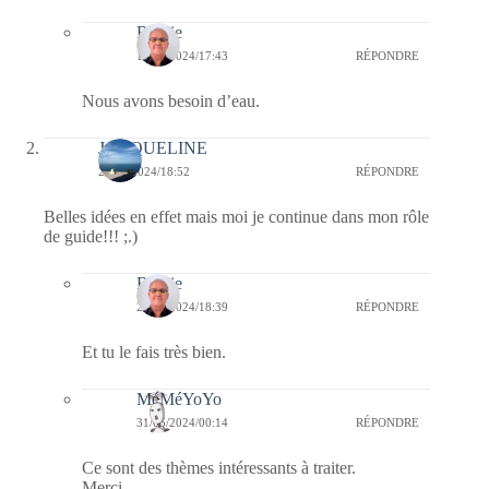
Bernie
19/06/2024/17:43
RÉPONDRE
Nous avons besoin d’eau.
JACQUELINE
27/05/2024/18:52
RÉPONDRE
Belles idées en effet mais moi je continue dans mon rôle
de guide!!! ;.)
Bernie
28/05/2024/18:39
RÉPONDRE
Et tu le fais très bien.
MéMéYoYo
31/05/2024/00:14
RÉPONDRE
Ce sont des thèmes intéressants à traiter.
Merci.