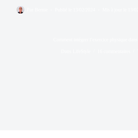
Par
Bernie
Publié le
13/02/2024
Mis à jour le
13/0
Comment intégrer l’exercice physique dans l
Dans
LifeStyle
16 commentaires