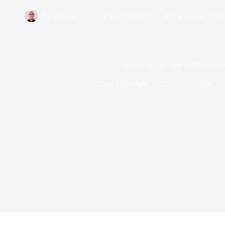
Par
Bernie
Publié le
28/02/2024
Mis à jour le
28/02
Equity Week : une semaine pour 
Dans
Chronique
20 commentaires