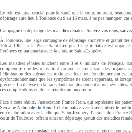
Le rein est aussi crucial pour la santé que le cœur, pourtant, beaucoup
dépistage aura lieu à Toulouse du 9 au 16 mars, à ne pas manquer, car el
Campagne de dépistage des maladies rénales : Sauvez vos reins, sauvez
À Toulouse, une large campagne de dépistage anonyme et gratuit des m
10h à 19h, sur la Place Saint-Georges. Cette initiative est organisé
Pyrénées en partenariat avec la clinique Saint-Exupéry.
Les maladies rénales touchent entre
3 et 6 millions de Français
, do
comprendre que les reins, tout comme le cœur, sont des organes vita
l’élimination des substances toxiques ; leur bon fonctionnement est i
dysfonctionner sans que les symptômes ne soient apparents, et lorsqu’i
précoce. La dialyse ou la transplantation deviennent alors inévitables.
ces complications ou de les retarder au maximum.
Face à cette réalité, l’association France Rein, qui représente les pat
Semaine Nationale du Rein
. Cette initiative vise à sensibiliser le pub
en collaboration avec la clinique Saint-Exupéry, l’association France R
cœur de Toulouse, offrant ainsi un dépistage gratuit des maladies rénale
Le processus de dépistage est simple et ne nécessite pas de rendez-vo