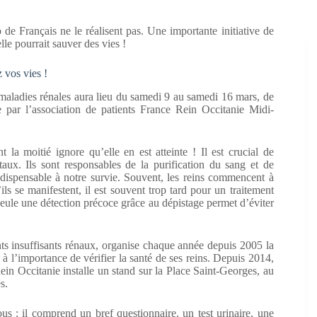
 de Français ne le réalisent pas. Une importante initiative de
le pourrait sauver des vies !
 vos vies !
aladies rénales aura lieu du samedi 9 au samedi 16 mars, de
e par l’association de patients France Rein Occitanie Midi-
nt la moitié ignore qu’elle en est atteinte ! Il est crucial de
ux. Ils sont responsables de la purification du sang et de
ndispensable à notre survie. Souvent, les reins commencent à
ls se manifestent, il est souvent trop tard pour un traitement
 Seule une détection précoce grâce au dépistage permet d’éviter
ients insuffisants rénaux, organise chaque année depuis 2005 la
lic à l’importance de vérifier la santé de ses reins. Depuis 2014,
ein Occitanie installe un stand sur la Place Saint-Georges, au
s.
us : il comprend un bref questionnaire, un test urinaire, une