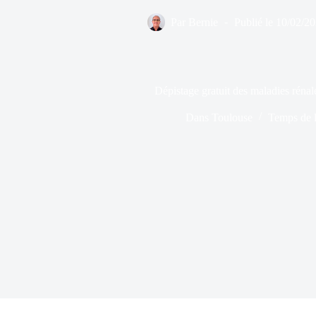
Par
Bernie
Publié le
10/02/2
Dépistage gratuit des maladies réna
Dans
Toulouse
Temps de l