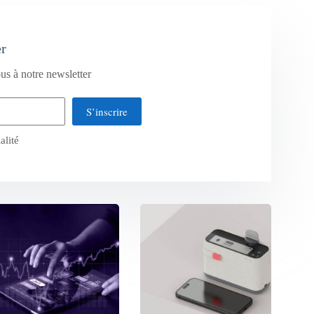
er
us à notre newsletter
S’inscrire
alité