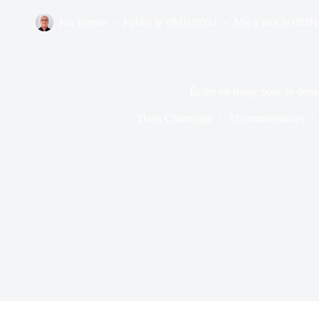
Par
Bernie
Publié le
08/01/2024
Mis à jour le
08/01
Écrire en rouge pour se dém
Dans
Chronique
32 commentaires