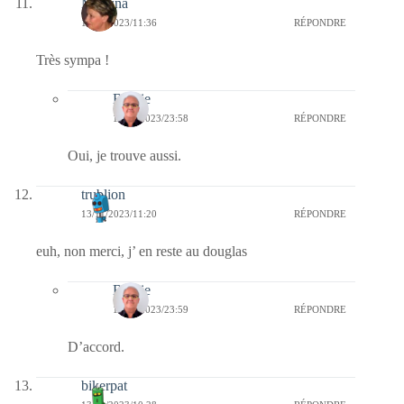
Mamina
13/11/2023/11:36
RÉPONDRE
Très sympa !
Bernie
13/11/2023/23:58
RÉPONDRE
Oui, je trouve aussi.
trublion
13/11/2023/11:20
RÉPONDRE
euh, non merci, j’ en reste au douglas
Bernie
13/11/2023/23:59
RÉPONDRE
D’accord.
bikerpat