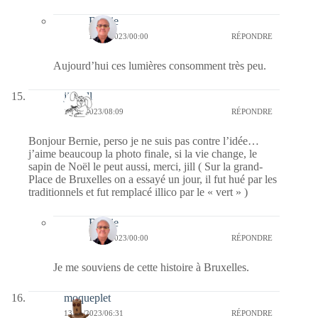
Bernie
14/11/2023/00:00
RÉPONDRE
Aujourd’hui ces lumières consomment très peu.
jill bill
13/11/2023/08:09
RÉPONDRE
Bonjour Bernie, perso je ne suis pas contre l’idée…
j’aime beaucoup la photo finale, si la vie change, le
sapin de Noël le peut aussi, merci, jill ( Sur la grand-
Place de Bruxelles on a essayé un jour, il fut hué par les
traditionnels et fut remplacé illico par le « vert » )
Bernie
14/11/2023/00:00
RÉPONDRE
Je me souviens de cette histoire à Bruxelles.
moqueplet
13/11/2023/06:31
RÉPONDRE