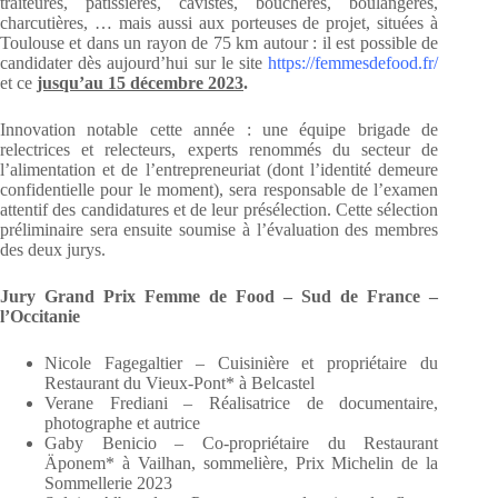
traiteures, pâtissières, cavistes, bouchères, boulangères,
charcutières, … mais aussi aux porteuses de projet, situées à
Toulouse et dans un rayon de 75 km autour : il est possible de
candidater dès aujourd’hui sur le site
https://femmesdefood.fr/
et ce
jusqu’au 15 décembre 2023
.
Innovation notable cette année : une équipe brigade de
relectrices et relecteurs, experts renommés du secteur de
l’alimentation et de l’entrepreneuriat (dont l’identité demeure
confidentielle pour le moment), sera responsable de l’examen
attentif des candidatures et de leur présélection. Cette sélection
préliminaire sera ensuite soumise à l’évaluation des membres
des deux jurys.
Jury Grand Prix Femme de Food – Sud de France –
l’Occitanie
Nicole Fagegaltier – Cuisinière et propriétaire du
Restaurant du Vieux-Pont* à Belcastel
Verane Frediani – Réalisatrice de documentaire,
photographe et autrice
Gaby Benicio – Co-propriétaire du Restaurant
Äponem* à Vailhan, sommelière, Prix Michelin de la
Sommellerie 2023