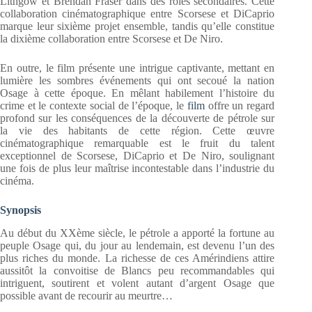
Lithgow et Brendan Fraser dans des rôles secondaires. Cette
collaboration cinématographique entre Scorsese et DiCaprio
marque leur sixième projet ensemble, tandis qu’elle constitue
la dixième collaboration entre Scorsese et De Niro.
En outre, le film présente une intrigue captivante, mettant en
lumière les sombres événements qui ont secoué la nation
Osage à cette époque. En mêlant habilement l’histoire du
crime et le contexte social de l’époque, le
film
offre un regard
profond sur les conséquences de la découverte de pétrole sur
la vie des habitants de cette région. Cette œuvre
cinématographique remarquable est le fruit du talent
exceptionnel de Scorsese, DiCaprio et De Niro, soulignant
une fois de plus leur maîtrise incontestable dans l’industrie du
cinéma.
Synopsis
Au début du XXème siècle, le pétrole a apporté la fortune au
peuple Osage qui, du jour au lendemain, est devenu l’un des
plus riches du monde. La richesse de ces Amérindiens attire
aussitôt la convoitise de Blancs peu recommandables qui
intriguent, soutirent et volent autant d’argent Osage que
possible avant de recourir au meurtre…