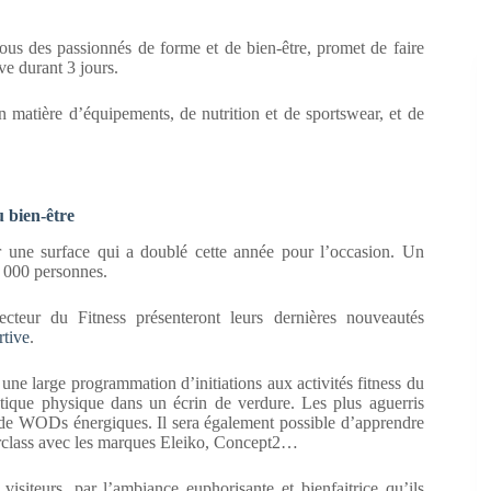
us des passionnés de forme et de bien-être, promet de faire
ve durant 3 jours.
 matière d’équipements, de nutrition et de sportswear, et de
 bien-être
ur une surface qui a doublé cette année pour l’occasion. Un
0 000 personnes.
teur du Fitness présenteront leurs dernières nouveautés
rtive
.
une large programmation d’initiations aux activités fitness du
atique physique dans un écrin de verdure. Les plus aguerris
rs de WODs énergiques. Il sera également possible d’apprendre
erclass avec les marques Eleiko, Concept2…
visiteurs, par l’ambiance euphorisante et bienfaitrice qu’ils