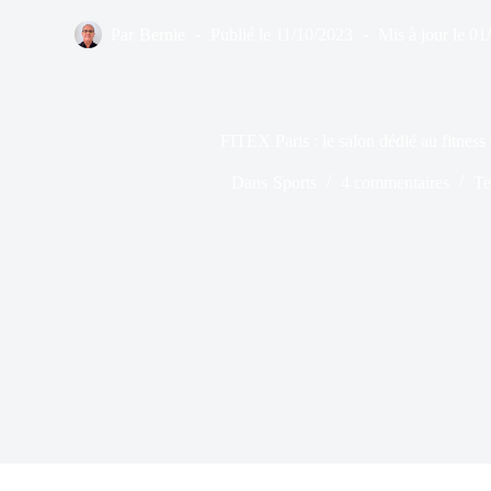
Par
Bernie
Publié le
11/10/2023
Mis à jour le
01
FITEX Paris : le salon dédié au fitness 
Dans
Sports
4 commentaires
Te