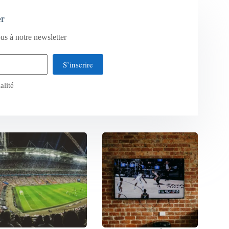
er
us à notre newsletter
S’inscrire
alité