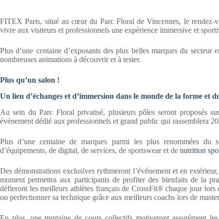
FITEX Paris, situé au cœur du Parc Floral de Vincennes, le rendez-vo
vivre aux visiteurs et professionnels une expérience immersive et sporti
Plus d’une centaine d’exposants des plus belles marques du secteur en
nombreuses animations à découvrir et à tester.
Plus qu’un salon !
Un lieu d’échanges et d’immersion dans le monde de la forme et du
Au sein du Parc Floral privatisé, plusieurs pôles seront proposés s
événement dédié aux professionnels et grand public qui rassemblera 2
Plus d’une centaine de marques parmi les plus renommées du sec
d’équipements, de digital, de services, de sportswear et de
nutrition spo
Des démonstrations exclusives rythmeront l’événement et en extérieur, 
moment permettra aux participants de profiter des bienfaits de la pr
défieront les meilleurs athlètes français de CrossFit® chaque jour lo
ou perfectionner sa technique grâce aux meilleurs coachs lors de mast
En plus, une trentaine de cours collectifs motiveront assurément les 