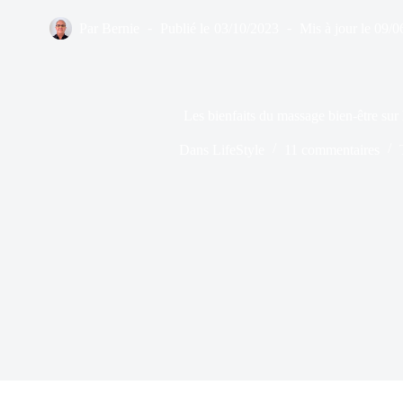
Par
Bernie
Publié le
03/10/2023
Mis à jour le
09/0
Les bienfaits du massage bien-être sur 
Dans
LifeStyle
11 commentaires