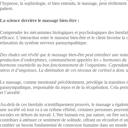
l’hypnose, la sophrologie, et bien entendu, le massage, peut réellement 
patient.
La science derrière le massage bien-être :
Comprendre les mécanismes biologiques et psychologiques des bienfaits
efficace. L’interaction entre le masseur bien-être et le client favorise la
relaxation du système nerveux parasympathique.
Des études ont révélé que le massage bien-être peut entraîner une notab
production d’endorphines, communément appelées les « hormones du bien
hormone essentielle au bon fonctionnement de l’organisme. Cependant, 
stress et d’angoisses. La diminution de ces niveaux de cortisol a donc 
Le massage, comme mentionné précédemment, privilégie la transition du
parasympathique, responsable du repos et de la récupération. Cela permet
et l’anxiété.
Au-delà de ces bienfaits scientifiquement prouvés, le massage a égale
une société où tout va à un rythme effréné, certaines personnes peuvent 
sociales en dehors du travail. L’être humain est, par nature, un être so
contribuer à atténuer ce sentiment de solitude, offrant un réconfort et
combler un besoin fondamental de connexion humaine dans un monde s