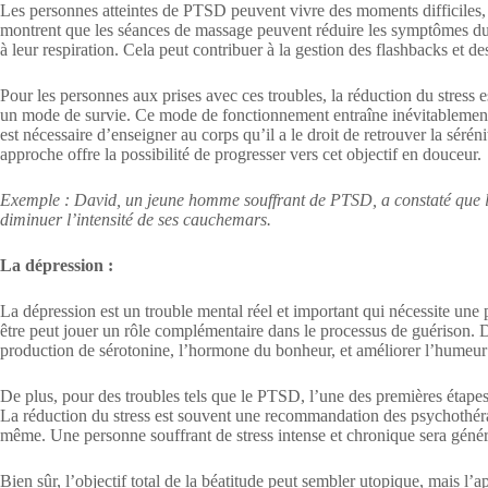
Les personnes atteintes de PTSD peuvent vivre des moments difficiles, 
montrent que les séances de massage peuvent réduire les symptômes du P
à leur respiration. Cela peut contribuer à la gestion des flashbacks et 
Pour les personnes aux prises avec ces troubles, la réduction du stress 
un mode de survie. Ce mode de fonctionnement entraîne inévitablement un
est nécessaire d’enseigner au corps qu’il a le droit de retrouver la sérén
approche offre la possibilité de progresser vers cet objectif en douceur.
Exemple : David, un jeune homme souffrant de PTSD, a constaté que le 
diminuer l’intensité de ses cauchemars.
La dépression :
La dépression est un trouble mental réel et important qui nécessite une
être peut jouer un rôle complémentaire dans le processus de guérison. 
production de sérotonine, l’hormone du bonheur, et améliorer l’humeur
De plus, pour des troubles tels que le PTSD, l’une des premières étapes à
La réduction du stress est souvent une recommandation des psychothérapeut
même. Une personne souffrant de stress intense et chronique sera généra
Bien sûr, l’objectif total de la béatitude peut sembler utopique, mais l’a