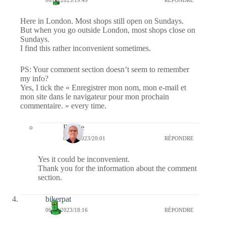
06/09/2023/19:49
RÉPONDRE
Here in London. Most shops still open on Sundays.
But when you go outside London, most shops close on
Sundays.
I find this rather inconvenient sometimes.
PS: Your comment section doesn’t seem to remember
my info?
Yes, I tick the « Enregistrer mon nom, mon e-mail et
mon site dans le navigateur pour mon prochain
commentaire. » every time.
Bernie
06/09/2023/20:01
RÉPONDRE
Yes it could be inconvenient.
Thank you for the information about the comment
section.
bikerpat
06/09/2023/18:16
RÉPONDRE