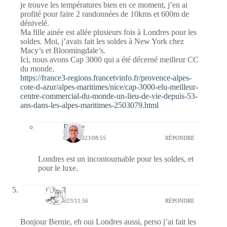
je trouve les températures bien en ce moment, j’en ai
profité pour faire 2 randonnées de 10kms et 600m de
dénivelé.
Ma fille ainée est allée plusieurs fois à Londres pour les
soldes. Moi, j’avais fait les soldes à New York chez
Macy’s et Bloomingdale’s.
Ici, nous avons Cap 3000 qui a été décerné meilleur CC
du monde.
https://france3-regions.francetvinfo.fr/provence-alpes-
cote-d-azur/alpes-maritimes/nice/cap-3000-elu-meilleur-
centre-commercial-du-monde-un-lieu-de-vie-depuis-53-
ans-dans-les-alpes-maritimes-2503079.html
Bernie
07/09/2023/08:55
RÉPONDRE
Londres est un incontournable pour les soldes, et
pour le luxe.
jill bill
06/09/2023/11:56
RÉPONDRE
Bonjour Bernie, eh oui Londres aussi, perso j’ai fait les