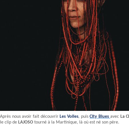
Après nous avoir fait découvrir
Les Voiles
, puis
City Blues
avec
La C
le clip de
LAJOSO
tourné à la Martinique, là où est né son père.