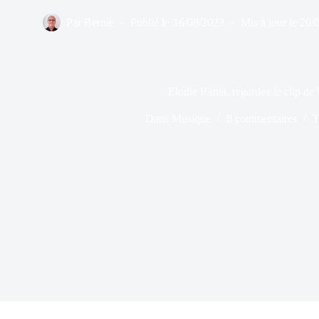
Par
Bernie
Publié le
16/08/2023
Mis à jour le
20/
Elodie Rama, regardez le clip d
Dans
Musique
8 commentaires
T