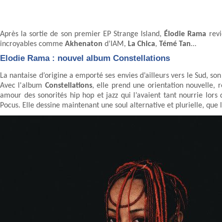
Après la sortie de son premier EP Strange Island,
Élodie Rama
rev
incroyables comme
Akhenaton
d’IAM,
La Chica
,
Témé Tan
…
Elodie Rama : nouvel album Constellations
La nantaise d’origine a emporté ses envies d’ailleurs vers le Sud, son
Avec l'album
Constellations
, elle prend une orientation nouvelle, 
amour des sonorités hip hop et jazz qui l’avaient tant nourrie lor
Pocus. Elle dessine maintenant une soul alternative et plurielle, que 