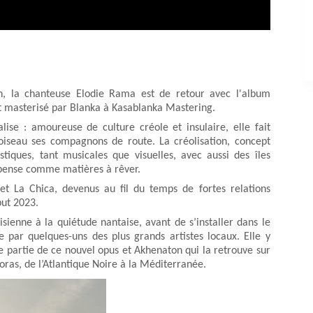
n, la chanteuse Elodie Rama est de retour avec l'album
et masterisé par Blanka à Kasablanka Mastering.
ise : amoureuse de culture créole et insulaire, elle fait
iseau ses compagnons de route. La créolisation, concept
tiques, tant musicales que visuelles, avec aussi des îles
e pense comme matières à rêver.
 et La Chica, devenus au fil du temps de fortes relations
but 2023.
ienne à la quiétude nantaise, avant de s’installer dans le
e par quelques-uns des plus grands artistes locaux. Elle y
e partie de ce nouvel opus et Akhenaton qui la retrouve sur
as, de l’Atlantique Noire à la Méditerranée.