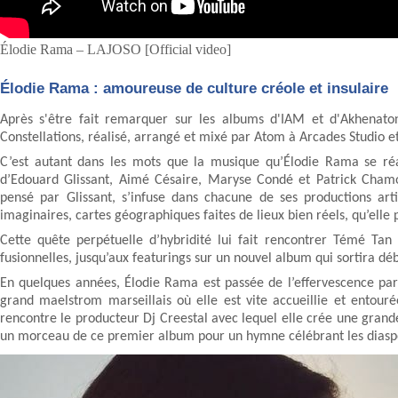
Élodie Rama – LAJOSO [Official video]
Élodie Rama : amoureuse de culture créole et insulaire
Après s'être fait remarquer sur les albums d'IAM et d'Akhenato
Constellations, réalisé, arrangé et mixé par Atom à Arcades Studio 
C’est autant dans les mots que la musique qu’Élodie Rama se réal
d’Edouard Glissant, Aimé Césaire, Maryse Condé et Patrick Chamo
pensé par Glissant, s’infuse dans chacune de ses productions artis
imaginaires, cartes géographiques faites de lieux bien réels, qu’ell
Cette quête perpétuelle d’hybridité lui fait rencontrer Témé Tan
fusionnelles, jusqu’aux featurings sur un nouvel album qui sortira dé
En quelques années, Élodie Rama est passée de l’effervescence paris
grand maelstrom marseillais où elle est vite accueillie et entouré
rencontre le producteur Dj Creestal avec lequel elle crée une grand
un morceau de ce premier album pour un hymne célébrant les diaspor