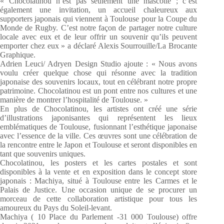
« Chocolatinou n’est pas seulement une mascotte ; c’est
également une invitation, un accueil chaleureux aux
supporters japonais qui viennent à Toulouse pour la Coupe du
Monde de Rugby. C’est notre façon de partager notre culture
locale avec eux et de leur offrir un souvenir qu’ils peuvent
emporter chez eux » a déclaré Alexis Sourrouille/La Brocante
Graphique.
Adrien Leuci/ Adryen Design Studio ajoute : « Nous avons
voulu créer quelque chose qui résonne avec la tradition
japonaise des souvenirs locaux, tout en célébrant notre propre
patrimoine. Chocolatinou est un pont entre nos cultures et une
manière de montrer l’hospitalité de Toulouse. »
En plus de Chocolatinou, les artistes ont créé une série
d’illustrations japonisantes qui représentent les lieux
emblématiques de Toulouse, fusionnant l’esthétique japonaise
avec l’essence de la ville. Ces œuvres sont une célébration de
la rencontre entre le Japon et Toulouse et seront disponibles en
tant que souvenirs uniques.
Chocolatinou, les posters et les cartes postales et sont
disponibles à la vente et en exposition dans le concept store
japonais : Machiya, situé à Toulouse entre les Carmes et le
Palais de Justice. Une occasion unique de se procurer un
morceau de cette collaboration artistique pour tous les
amoureux du Pays du Soleil-levant.
Machiya ( 10 Place du Parlement -31 000 Toulouse) offre