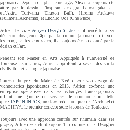
japonaise. Depuis son plus jeune âge, Alexis a toujours été
attiré par le dessin, s’inspirant des grands mangaka tels
qu’Akira Toriyama (Dragon Ball), Hiromu Arakawa
(Fullmetal Alchemist) et Eiichiro Oda (One Piece).
Adrien Leuci, «
Adryen Design Studio
» influencé lui aussi
dès son plus jeune âge par la culture japonaise à travers
les manga et les jeux vidéo, il a toujours été passionné par le
design et l’art.
Pendant son Master en Arts Appliqués à l’université de
Toulouse Jean Jaurès, Adrien approfondira ses études sur la
civilisation et la langue japonaise.
Lauréat du prix du Maire de Kyôto pour son design de
viennoiseries japonisantes en 2013, Adrien co-fonde une
entreprise spécialisée dans les échanges franco-japonais,
offrant une gamme de services de communication telle
que :
JAPON INFOS
, un slow média unique sur l’Archipel et
MACHIYA, le premier concept store japonais de Toulouse.
Toujours avec une approche centrée sur l’humain dans ses
projets, Adrien se définit aujourd’hui comme un « Designer
d’entreprises franco-japonaise ».