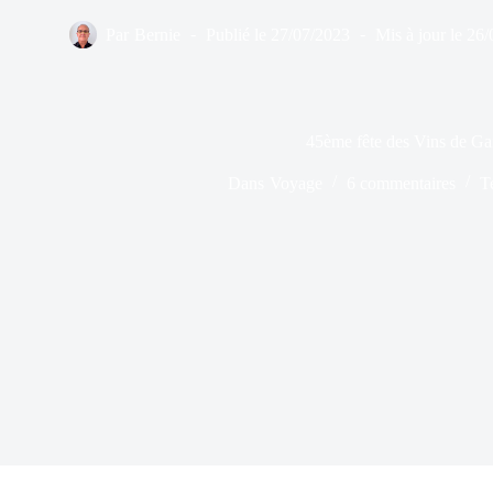
Par
Bernie
Publié le
27/07/2023
Mis à jour le
26/
45ème fête des Vins de Gai
Dans
Voyage
6 commentaires
T