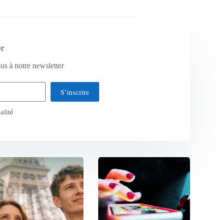
er
us à notre newsletter
S’inscrire
alité