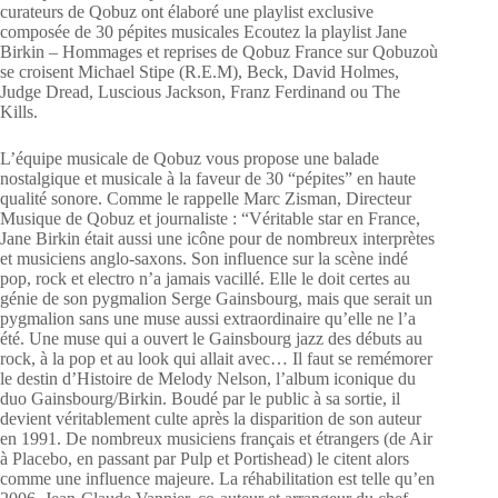
curateurs de Qobuz ont élaboré une playlist exclusive
composée de 30 pépites musicales Ecoutez la playlist Jane
Birkin – Hommages et reprises de Qobuz France sur Qobuzoù
se croisent Michael Stipe (R.E.M), Beck, David Holmes,
Judge Dread, Luscious Jackson, Franz Ferdinand ou The
Kills.
L’équipe musicale de Qobuz vous propose une balade
nostalgique et musicale à la faveur de 30 “pépites” en haute
qualité sonore. Comme le rappelle Marc Zisman, Directeur
Musique de Qobuz et journaliste : “Véritable star en France,
Jane Birkin était aussi une icône pour de nombreux interprètes
et musiciens anglo-saxons. Son influence sur la scène indé
pop, rock et electro n’a jamais vacillé. Elle le doit certes au
génie de son pygmalion Serge Gainsbourg, mais que serait un
pygmalion sans une muse aussi extraordinaire qu’elle ne l’a
été. Une muse qui a ouvert le Gainsbourg jazz des débuts au
rock, à la pop et au look qui allait avec… Il faut se remémorer
le destin d’Histoire de Melody Nelson, l’album iconique du
duo Gainsbourg/Birkin. Boudé par le public à sa sortie, il
devient véritablement culte après la disparition de son auteur
en 1991. De nombreux musiciens français et étrangers (de Air
à Placebo, en passant par Pulp et Portishead) le citent alors
comme une influence majeure. La réhabilitation est telle qu’en