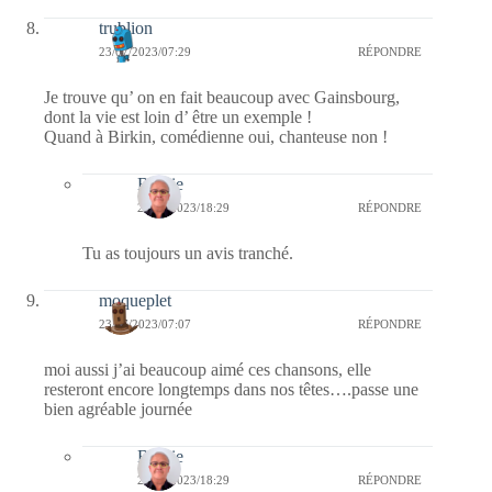
trublion
23/07/2023/07:29
RÉPONDRE
Je trouve qu’ on en fait beaucoup avec Gainsbourg,
dont la vie est loin d’ être un exemple !
Quand à Birkin, comédienne oui, chanteuse non !
Bernie
23/07/2023/18:29
RÉPONDRE
Tu as toujours un avis tranché.
moqueplet
23/07/2023/07:07
RÉPONDRE
moi aussi j’ai beaucoup aimé ces chansons, elle
resteront encore longtemps dans nos têtes….passe une
bien agréable journée
Bernie
23/07/2023/18:29
RÉPONDRE