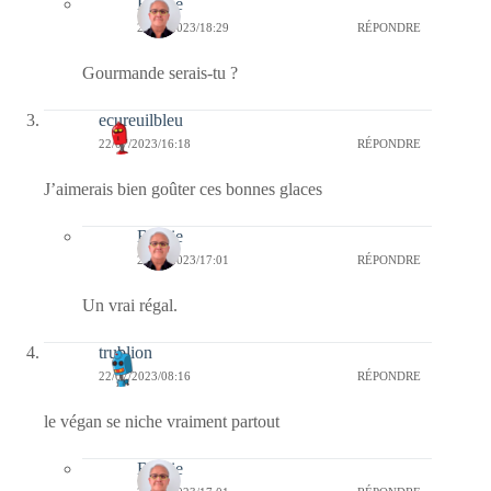
Bernie
23/07/2023/18:29
RÉPONDRE
Gourmande serais-tu ?
ecureuilbleu
22/07/2023/16:18
RÉPONDRE
J’aimerais bien goûter ces bonnes glaces
Bernie
22/07/2023/17:01
RÉPONDRE
Un vrai régal.
trublion
22/07/2023/08:16
RÉPONDRE
le végan se niche vraiment partout
Bernie