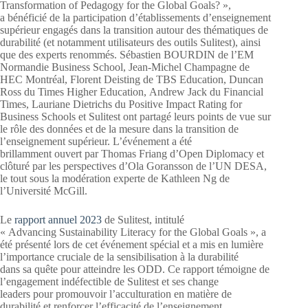
Transformation of Pedagogy for the Global Goals? »,
a bénéficié de la participation d’établissements d’enseignement
supérieur engagés dans la transition autour des thématiques de
durabilité (et notamment utilisateurs des outils Sulitest), ainsi
que des experts renommés. Sébastien BOURDIN de l’EM
Normandie Business School, Jean-Michel Champagne de
HEC Montréal, Florent Deisting de TBS Education, Duncan
Ross du Times Higher Education, Andrew Jack du Financial
Times, Lauriane Dietrichs du Positive Impact Rating for
Business Schools et Sulitest ont partagé leurs points de vue sur
le rôle des données et de la mesure dans la transition de
l’enseignement supérieur. L’événement a été
brillamment ouvert par Thomas Friang d’Open Diplomacy et
clôturé par les perspectives d’Ola Goransson de l’UN DESA,
le tout sous la modération experte de Kathleen Ng de
l’Université McGill.
Le
rapport annuel 2023
de Sulitest, intitulé
« Advancing Sustainability Literacy for the Global Goals », a
été présenté lors de cet événement spécial et a mis en lumière
l’importance cruciale de la sensibilisation à la durabilité
dans sa quête pour atteindre les ODD. Ce rapport témoigne de
l’engagement indéfectible de Sulitest et ses change
leaders pour promouvoir l’acculturation en matière de
durabilité et renforcer l’efficacité de l’enseignement