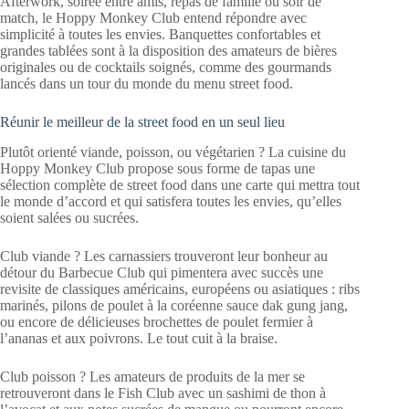
Afterwork, soirée entre amis, repas de famille ou soir de
match, le Hoppy Monkey Club entend répondre avec
simplicité à toutes les envies. Banquettes confortables et
grandes tablées sont à la disposition des amateurs de bières
originales ou de cocktails soignés, comme des gourmands
lancés dans un tour du monde du menu street food.
Réunir le meilleur de la street food en un seul lieu
Plutôt orienté viande, poisson, ou végétarien ? La cuisine du
Hoppy Monkey Club propose sous forme de tapas une
sélection complète de street food dans une carte qui mettra tout
le monde d’accord et qui satisfera toutes les envies, qu’elles
soient salées ou sucrées.
Club viande ? Les carnassiers trouveront leur bonheur au
détour du Barbecue Club qui pimentera avec succès une
revisite de classiques américains, européens ou asiatiques : ribs
marinés, pilons de poulet à la coréenne sauce dak gung jang,
ou encore de délicieuses brochettes de poulet fermier à
l’ananas et aux poivrons. Le tout cuit à la braise.
Club poisson ? Les amateurs de produits de la mer se
retrouveront dans le Fish Club avec un sashimi de thon à