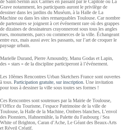
de Saint-Sernin aux Carmes en passant par le Capitole ou La
Grave notamment, les participants auront le privilège de
dessiner dans les jardins du Muséum, à la Halle de La
Machine ou dans les sites remarquables Toulouse. Car nombre
de partenaires se joignent à cet événement rare où des grappes
de dizaines de dessinateurs crayonneront sous tous les angles
rues, monuments, parcs ou commerces de la ville. Échangeant
entre eux, mais aussi avec les passants, sur l’art de croquer le
paysage urbain.
Marielle Durand, Pierre Amoundry, Manu Godas et Lapin,
des « stars » de la discipline participeront à l’événement.
Les 10èmes Rencontres Urban Sketchers France sont ouvertes
à tous.
Participation gratuite, sur inscription
. Une invitation
pour tous à dessiner la ville sous toutes ses formes !
Ces Rencontres sont soutenues par la Mairie de Toulouse,
l’Office du Tourisme, l’espace Patrimoine de la ville de
Toulouse, la Halle de la Machine, Ombres blanches, L’envol
des Pionniers, Hahnemühle, la Palette du Faubourg / Sea
White of Brighton, Caran d’Ache, Le Géant des Beaux-Arts
et Réveil Créatif.