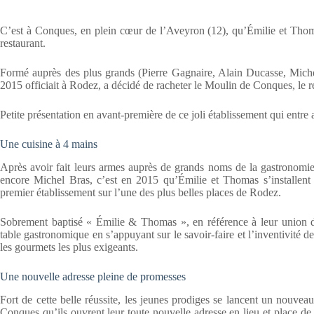
C’est à Conques, en plein cœur de l’Aveyron (12), qu’Émilie et Thom
restaurant.
Formé auprès des plus grands (Pierre Gagnaire, Alain Ducasse, Miche
2015 officiait à Rodez, a décidé de racheter le Moulin de Conques, le r
Petite présentation en avant-première de ce joli établissement qui entr
Une cuisine à 4 mains
Après avoir fait leurs armes auprès de grands noms de la gastronomie
encore Michel Bras, c’est en 2015 qu’Émilie et Thomas s’installent 
premier établissement sur l’une des plus belles places de Rodez.
Sobrement baptisé « Émilie & Thomas », en référence à leur union d
table gastronomique en s’appuyant sur le savoir-faire et l’inventivité d
les gourmets les plus exigeants.
Une nouvelle adresse pleine de promesses
Fort de cette belle réussite, les jeunes prodiges se lancent un nouveau
Conques qu’ils ouvrent leur toute nouvelle adresse en lieu et place d