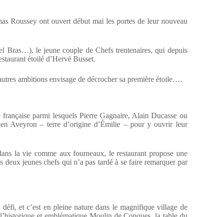
as Roussey ont ouvert début mai les portes de leur nouveau
l Bras…), le jeune couple de Chefs trentenaires, qui depuis
estaurant étoilé d’Hervé Busset.
e autres ambitions envisage de décrocher sa première étoile….
 française parmi lesquels Pierre Gagnaire, Alain Ducasse ou
en Aveyron – terre d’origine d’Émilie – pour y ouvrir leur
ans la vie comme aux fourneaux, le restaurant propose une
es deux jeunes chefs qui n’a pas tardé à se faire remarquer par
 défi, et c’est en pleine nature dans le magnifique village de
e l’historique et emblématique Moulin de Conques, la table du