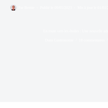
Par
Bernie
Publié le
09/05/2023
Mis à jour le
01/01/
En route vers les étoiles : Une nouvelle a
Dans
Gastronomie
18 commentaires