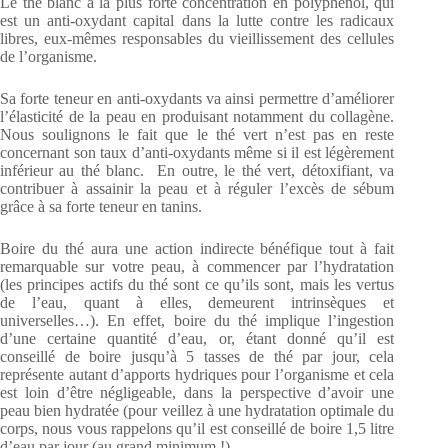
Le thé blanc a la plus forte concentration en polyphénol, qui
est un anti-oxydant capital dans la lutte contre les radicaux
libres, eux-mêmes responsables du vieillissement des cellules
de l’organisme.
Sa forte teneur en anti-oxydants va ainsi permettre d’améliorer
l’élasticité de la peau en produisant notamment du collagène.
Nous soulignons le fait que le thé vert n’est pas en reste
concernant son taux d’anti-oxydants même si il est légèrement
inférieur au thé blanc. En outre, le thé vert, détoxifiant, va
contribuer à assainir la peau et à réguler l’excès de sébum
grâce à sa forte teneur en tanins.
Boire du thé aura une action indirecte bénéfique tout à fait
remarquable sur votre peau, à commencer par l’hydratation
(les principes actifs du thé sont ce qu’ils sont, mais les vertus
de l’eau, quant à elles, demeurent intrinsèques et
universelles…). En effet, boire du thé implique l’ingestion
d’une certaine quantité d’eau, or, étant donné qu’il est
conseillé de boire jusqu’à 5 tasses de thé par jour, cela
représente autant d’apports hydriques pour l’organisme et cela
est loin d’être négligeable, dans la perspective d’avoir une
peau bien hydratée (pour veillez à une hydratation optimale du
corps, nous vous rappelons qu’il est conseillé de boire 1,5 litre
d’eau par jour (au grand minimum !).