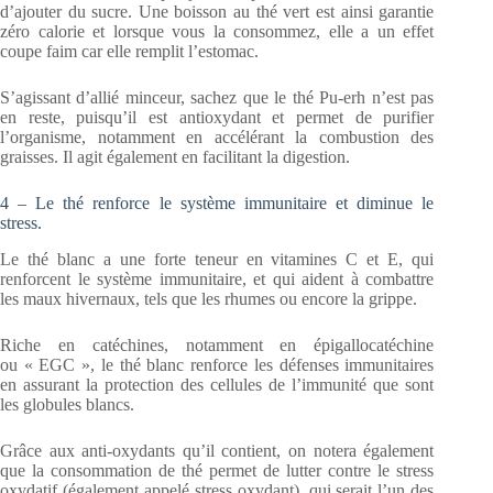
d’ajouter du sucre. Une boisson au thé vert est ainsi garantie
zéro calorie et lorsque vous la consommez, elle a un effet
coupe faim car elle remplit l’estomac.
S’agissant d’allié minceur, sachez que le thé Pu-erh n’est pas
en reste, puisqu’il est antioxydant et permet de purifier
l’organisme, notamment en accélérant la combustion des
graisses. Il agit également en facilitant la digestion.
4 – Le thé renforce le système immunitaire et diminue le
stress.
Le thé blanc a une forte teneur en vitamines C et E, qui
renforcent le système immunitaire, et qui aident à combattre
les maux hivernaux, tels que les rhumes ou encore la grippe.
Riche en catéchines, notamment en épigallocatéchine
ou « EGC », le thé blanc renforce les défenses immunitaires
en assurant la protection des cellules de l’immunité que sont
les globules blancs.
Grâce aux anti-oxydants qu’il contient, on notera également
que la consommation de thé permet de lutter contre le stress
oxydatif (également appelé stress oxydant), qui serait l’un des