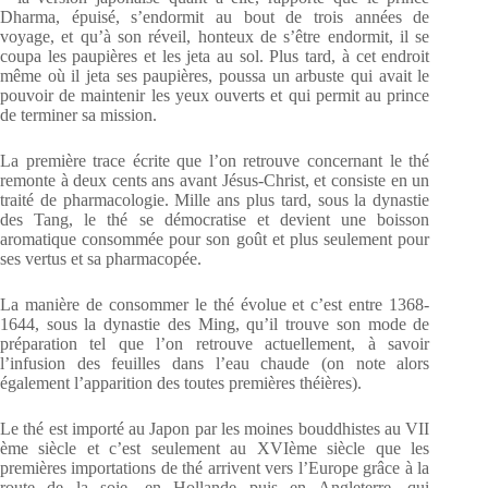
Dharma, épuisé, s’endormit au bout de trois années de
voyage, et qu’à son réveil, honteux de s’être endormit, il se
coupa les paupières et les jeta au sol. Plus tard, à cet endroit
même où il jeta ses paupières, poussa un arbuste qui avait le
pouvoir de maintenir les yeux ouverts et qui permit au prince
de terminer sa mission.
La première trace écrite que l’on retrouve concernant le thé
remonte à deux cents ans avant Jésus-Christ, et consiste en un
traité de pharmacologie. Mille ans plus tard, sous la dynastie
des Tang, le thé se démocratise et devient une boisson
aromatique consommée pour son goût et plus seulement pour
ses vertus et sa pharmacopée.
La manière de consommer le thé évolue et c’est entre 1368-
1644, sous la dynastie des Ming, qu’il trouve son mode de
préparation tel que l’on retrouve actuellement, à savoir
l’infusion des feuilles dans l’eau chaude (on note alors
également l’apparition des toutes premières théières).
Le thé est importé au Japon par les moines bouddhistes au VII
ème siècle et c’est seulement au XVIème siècle que les
premières importations de thé arrivent vers l’Europe grâce à la
route de la soie, en Hollande puis en Angleterre, qui