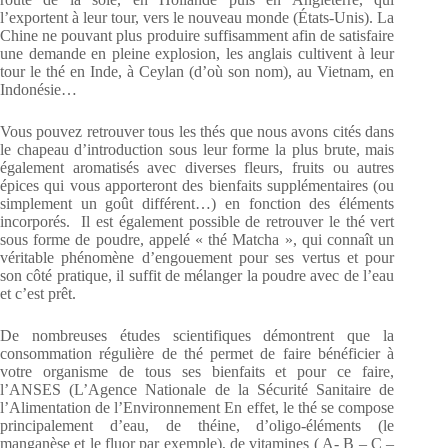
l’exportent à leur tour, vers le nouveau monde (États-Unis). La
Chine ne pouvant plus produire suffisamment afin de satisfaire
une demande en pleine explosion, les anglais cultivent à leur
tour le thé en Inde, à Ceylan (d’où son nom), au Vietnam, en
Indonésie…
Vous pouvez retrouver tous les thés que nous avons cités dans
le chapeau d’introduction sous leur forme la plus brute, mais
également aromatisés avec diverses fleurs, fruits ou autres
épices qui vous apporteront des bienfaits supplémentaires (ou
simplement un goût différent…) en fonction des éléments
incorporés. Il est également possible de retrouver le thé vert
sous forme de poudre, appelé « thé Matcha », qui connaît un
véritable phénomène d’engouement pour ses vertus et pour
son côté pratique, il suffit de mélanger la poudre avec de l’eau
et c’est prêt.
De nombreuses études scientifiques démontrent que la
consommation régulière de thé permet de faire bénéficier à
votre organisme de tous ses bienfaits et pour ce faire,
l’ANSES (L’Agence Nationale de la Sécurité Sanitaire de
l’Alimentation de l’Environnement En effet, le thé se compose
principalement d’eau, de théine, d’oligo-éléments (le
manganèse et le fluor par exemple), de vitamines ( A- B – C –