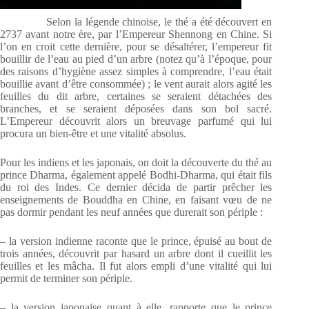
Selon la légende chinoise, le thé a été découvert en
2737 avant notre ère, par l’Empereur Shennong en Chine. Si
l’on en croit cette dernière, pour se désaltérer, l’empereur fit
bouillir de l’eau au pied d’un arbre (notez qu’à l’époque, pour
des raisons d’hygiène assez simples à comprendre, l’eau était
bouillie avant d’être consommée) ; le vent aurait alors agité les
feuilles du dit arbre, certaines se seraient détachées des
branches, et se seraient déposées dans son bol sacré.
L’Empereur découvrit alors un breuvage parfumé qui lui
procura un bien-être et une vitalité absolus.
Pour les indiens et les japonais, on doit la découverte du thé au
prince Dharma, également appelé Bodhi-Dharma, qui était fils
du roi des Indes. Ce dernier décida de partir prêcher les
enseignements de Bouddha en Chine, en faisant vœu de ne
pas dormir pendant les neuf années que durerait son périple :
– la version indienne raconte que le prince, épuisé au bout de
trois années, découvrit par hasard un arbre dont il cueillit les
feuilles et les mâcha. Il fut alors empli d’une vitalité qui lui
permit de terminer son périple.
– la version japonaise quant à elle, rapporte que le prince