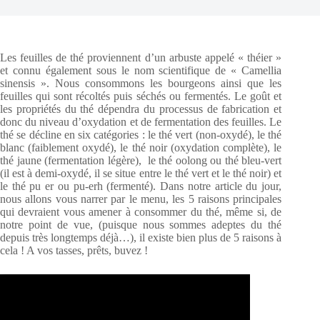
Les feuilles de thé proviennent d’un arbuste appelé « théier »
et connu également sous le nom scientifique de « Camellia
sinensis ». Nous consommons les bourgeons ainsi que les
feuilles qui sont récoltés puis séchés ou fermentés. Le goût et
les propriétés du thé dépendra du processus de fabrication et
donc du niveau d’oxydation et de fermentation des feuilles. Le
thé se décline en six catégories : le thé vert (non-oxydé), le thé
blanc (faiblement oxydé), le thé noir (oxydation complète), le
thé jaune (fermentation légère), le thé oolong ou thé bleu-vert
(il est à demi-oxydé, il se situe entre le thé vert et le thé noir) et
le thé pu er ou pu-erh (fermenté). Dans notre article du jour,
nous allons vous narrer par le menu, les 5 raisons principales
qui devraient vous amener à consommer du thé, même si, de
notre point de vue, (puisque nous sommes adeptes du thé
depuis très longtemps déjà…), il existe bien plus de 5 raisons à
cela ! A vos tasses, prêts, buvez !