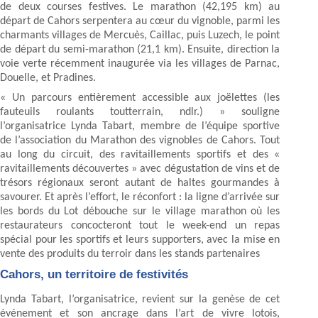
de deux courses festives. Le marathon (42,195 km) au
départ de Cahors serpentera au cœur du vignoble, parmi les
charmants villages de Mercuès, Caillac, puis Luzech, le point
de départ du semi-marathon (21,1 km). Ensuite, direction la
voie verte récemment inaugurée via les villages de Parnac,
Douelle, et Pradines.
« Un parcours entièrement accessible aux joëlettes (les
fauteuils roulants toutterrain, ndlr.) » souligne
l’organisatrice Lynda Tabart, membre de l’équipe sportive
de l’association du Marathon des vignobles de Cahors. Tout
au long du circuit, des ravitaillements sportifs et des «
ravitaillements découvertes » avec dégustation de vins et de
trésors régionaux seront autant de haltes gourmandes à
savourer. Et après l’effort, le réconfort : la ligne d’arrivée sur
les bords du Lot débouche sur le village marathon où les
restaurateurs concocteront tout le week-end un repas
spécial pour les sportifs et leurs supporters, avec la mise en
vente des produits du terroir dans les stands partenaires
Cahors, un territoire de festivités
Lynda Tabart, l’organisatrice, revient sur la genèse de cet
événement et son ancrage dans l’art de vivre lotois,