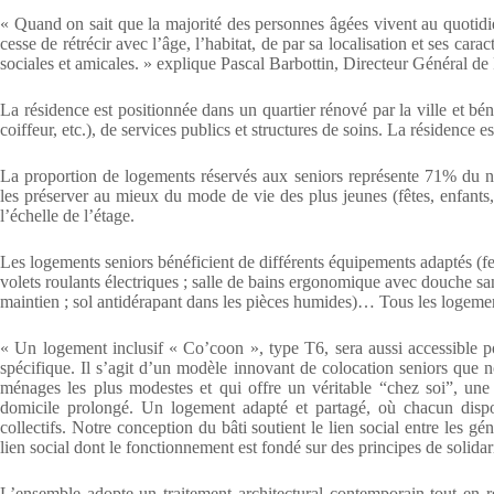
« Quand on sait que la majorité des personnes âgées vivent au quotidi
cesse de rétrécir avec l’âge, l’habitat, de par sa localisation et ses cara
sociales et amicales. » explique Pascal Barbottin, Directeur Génér
La résidence est positionnée dans un quartier rénové par la ville et b
coiffeur, etc.), de services publics et structures de soins. La résidence 
La proportion de logements réservés aux seniors représente 71% du no
les préserver au mieux du mode de vie des plus jeunes (fêtes, enfants,
l’échelle de l’étage.
Les logements seniors bénéficient de différents équipements adaptés (fenê
volets roulants électriques ; salle de bains ergonomique avec douche san
maintien ; sol antidérapant dans les pièces humides)… Tous les logemen
« Un logement inclusif « Co’coon », type T6, sera aussi accessible 
spécifique. Il s’agit d’un modèle innovant de colocation seniors qu
ménages les plus modestes et qui offre un véritable “chez soi”, une 
domicile prolongé. Un logement adapté et partagé, où chacun disp
collectifs. Notre conception du bâti soutient le lien social entre les g
lien social dont le fonctionnement est fondé sur des principes de solidarit
L’ensemble adopte un traitement architectural contemporain tout en r