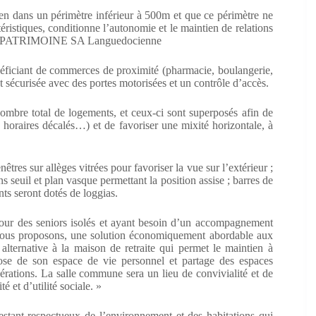
en dans un périmètre inférieur à 500m et que ce périmètre ne
ctéristiques, conditionne l’autonomie et le maintien de relations
al de PATRIMOINE SA Languedocienne
énéficiant de commerces de proximité (pharmacie, boulangerie,
est sécurisée avec des portes motorisées et un contrôle d’accès.
mbre total de logements, et ceux-ci sont superposés afin de
 horaires décalés…) et de favoriser une mixité horizontale, à
tres sur allèges vitrées pour favoriser la vue sur l’extérieur ;
s seuil et plan vasque permettant la position assise ; barres de
ts seront dotés de loggias.
pour des seniors isolés et ayant besoin d’un accompagnement
e nous proposons, une solution économiquement abordable aux
alternative à la maison de retraite qui permet le maintien à
ose de son espace de vie personnel et partage des espaces
énérations. La salle commune sera un lieu de convivialité et de
é et d’utilité sociale. »
estant respectueux de l’environnement et des habitations qui