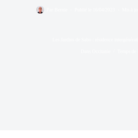
Par
Bernie
Publié le
16/04/2023
Mis à jo
Les Jardins de Sabo : résidence intergénérat
Dans
Occitanie
Temps de l