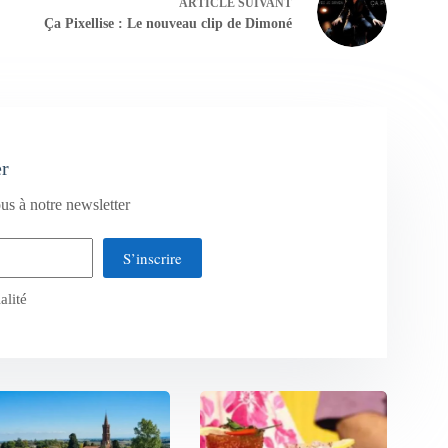
ARTICLE
SUIVANT
Ça Pixellise : Le nouveau clip de Dimoné
er
us à notre newsletter
S’inscrire
alité