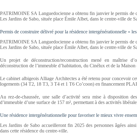
PATRIMOINE SA Languedocienne a obtenu fin janvier le permis de cons
Les Jardins de Sabo, située place Émile Albet, dans le centre-ville de Sa
Permis de construire délivré pour la résidence intergénérationnelle « le
PATRIMOINE SA Languedocienne a obtenu fin janvier le permis de cons
Les Jardins de Sabo, située place Émile Albet, dans le centre-ville de Sa
Un projet de déconstruction/reconstruction mené en maîtrise 
déconstruction de l’immeuble d’habitation, du Cinélux et de la Maison 
Le cabinet albigeois Alliage Architectes a été retenu pour concevoir ce
logements (34 T2, 18 T3, 3 T4 et 1 T6 Co’coon) en financement PLA
Au rez-de-chaussée, une salle d’activité sera mise à disposition des
d’immeuble d’une surface de 157 m², permettant à des activités libérales
Une résidence intergénérationnelle pour favoriser le mieux vivre ensem
Les Jardins de Sabo accueilleront fin 2025 des personnes âgées ainsi
dans cette résidence du centre-ville.