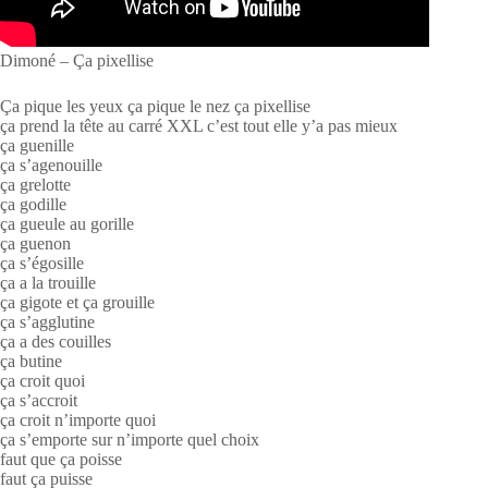
Dimoné – Ça pixellise
Ça pique les yeux ça pique le nez ça pixellise
ça prend la tête au carré XXL c’est tout elle y’a pas mieux
ça guenille
ça s’agenouille
ça grelotte
ça godille
ça gueule au gorille
ça guenon
ça s’égosille
ça a la trouille
ça gigote et ça grouille
ça s’agglutine
ça a des couilles
ça butine
ça croit quoi
ça s’accroit
ça croit n’importe quoi
ça s’emporte sur n’importe quel choix
faut que ça poisse
faut ça puisse