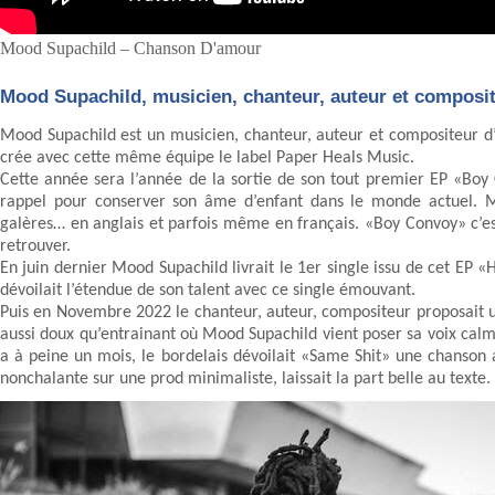
Mood Supachild – Chanson D'amour
Mood Supachild, musicien, chanteur, auteur et composi
Mood Supachild est un musicien, chanteur, auteur et compositeur d’
crée avec cette même équipe le label Paper Heals Music.
Cette année sera l’année de la sortie de son tout premier EP «Boy
rappel pour conserver son âme d’enfant dans le monde actuel. Mo
galères… en anglais et parfois même en français. «Boy Convoy» c’es
retrouver.
En juin dernier Mood Supachild livrait le 1er single issu de cet EP 
dévoilait l’étendue de son talent avec ce single émouvant.
Puis en Novembre 2022 le chanteur, auteur, compositeur proposait 
aussi doux qu’entrainant où Mood Supachild vient poser sa voix calme 
a à peine un mois, le bordelais dévoilait «Same Shit» une chanso
nonchalante sur une prod minimaliste, laissait la part belle au texte.