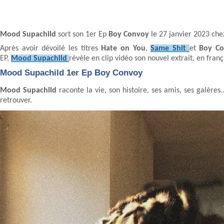
Mood Supachild
sort son 1er Ep
Boy Convoy
le 27 janvier 2023 che
Après avoir dévoilé les titres
Hate on You
,
Same Shit
et
Boy C
EP,
Mood Supachild
révèle en clip vidéo son nouvel extrait, en franç
Mood Supachild 1er Ep Boy Convoy
Mood Supachild
raconte la vie, son histoire, ses amis, ses galère
retrouver.