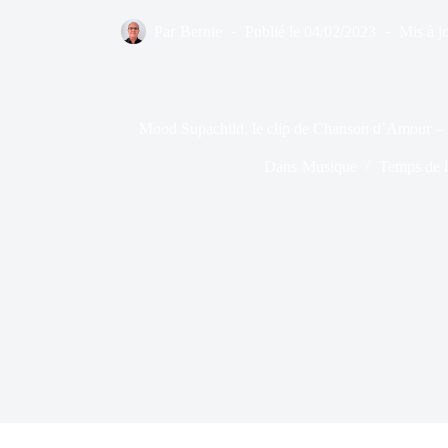
Par
Bernie
Publié le
04/02/2023
Mis à jo
Mood Supachild, le clip de Chanson d’Amour –
Dans
Musique
Temps de l