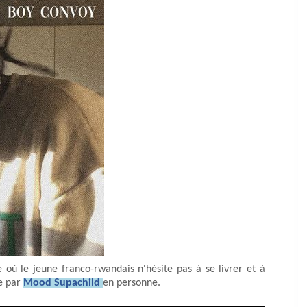
ù le jeune franco-rwandais n'hésite pas à se livrer et à
re par
Mood Supachild
en personne.