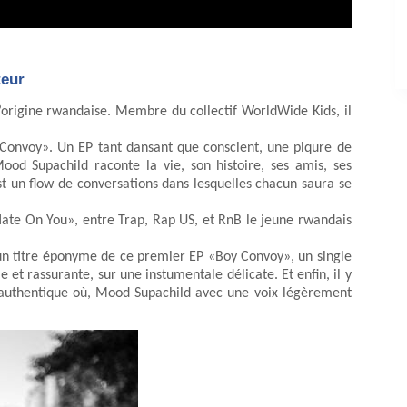
teur
origine rwandaise. Membre du collectif WorldWide Kids, il
 Convoy». Un EP tant dansant que conscient, une piqure de
od Supachild raconte la vie, son histoire, ses amis, ses
t un flow de conversations dans lesquelles chacun saura se
«Hate On You», entre Trap, Rap US, et RnB le jeune rwandais
un titre éponyme de ce premier EP «Boy Convoy», un single
et rassurante, sur une instumentale délicate. Et enfin, il y
n authentique où, Mood Supachild avec une voix légèrement