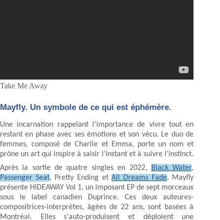
Take Me Away
Mayfly. Un symbole de ce qui est éphémère.
Une incarnation rappelant l’importance de vivre tout en
restant en phase avec ses émotions et son vécu. Le duo de
femmes, composé de Charlie et Emma, porte un nom et
prône un art qui inspire à saisir l’instant et à suivre l’instinct.
Après la sortie de quatre singles en 2022,
Black Water
,
Passenger Seat
, Pretty Ending et
All Dreams Fade
, Mayfly
présente HIDEAWAY Vol 1, un imposant EP de sept morceaux
sous le label canadien Duprince. Ces deux auteures-
compositrices-interprètes, âgées de 22 ans, sont basées à
Montréal. Elles s'auto-produisent et déploient une