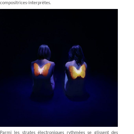
compositrices-interprètes.
Parmi les strates électroniques rythmées se glissent des