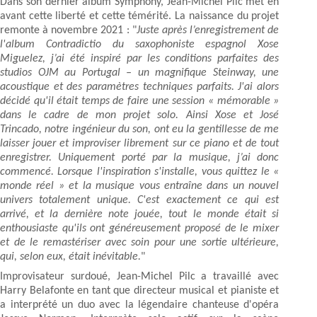
Dans son dernier album Symphony, Jean-Michel Pilc met en
avant cette liberté et cette témérité. La naissance du projet
remonte à novembre 2021 : "
Juste après l’enregistrement de
l'album Contradictio du saxophoniste espagnol Xose
Miguelez, j’ai été inspiré par les conditions parfaites des
studios OJM au Portugal – un magnifique Steinway, une
acoustique et des paramètres techniques parfaits. J'ai alors
décidé qu'il était temps de faire une session « mémorable »
dans le cadre de mon projet solo. Ainsi Xose et José
Trincado, notre ingénieur du son, ont eu la gentillesse de me
laisser jouer et improviser librement sur ce piano et de tout
enregistrer. Uniquement porté par la musique, j’ai donc
commencé. Lorsque l'inspiration s'installe, vous quittez le «
monde réel » et la musique vous entraîne dans un nouvel
univers totalement unique. C'est exactement ce qui est
arrivé, et la dernière note jouée, tout le monde était si
enthousiaste qu'ils ont généreusement proposé de le mixer
et de le remastériser avec soin pour une sortie ultérieure,
qui, selon eux, était inévitable.
"
Improvisateur surdoué, Jean-Michel Pilc a travaillé avec
Harry Belafonte en tant que directeur musical et pianiste et
a interprété un duo avec la légendaire chanteuse d'opéra