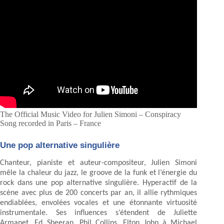
The Official Music Video for Julien Simoni – Conspiracy
Song recorded in Paris – France
Une pop alternative singulière
Chanteur, pianiste et auteur-compositeur, Julien Simoni
mêle la chaleur du jazz, le groove de la funk et l’énergie du
rock dans une pop alternative singulière. Hyperactif de la
scène avec plus de 200 concerts par an, il allie rythmiques
endiablées, envolées vocales et une étonnante virtuosité
instrumentale. Ses influences s’étendent de Juliette
Armanet, Ed Sheeran, Phil Collins, Elton John à Michael