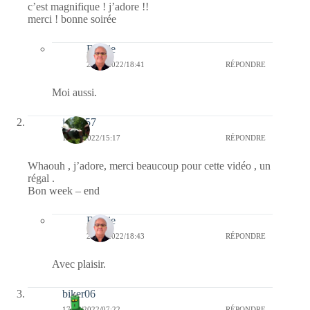
c’est magnifique ! j’adore !!
merci ! bonne soirée
Bernie
28/12/2022/18:41
RÉPONDRE
Moi aussi.
jazzy57
17/12/2022/15:17
RÉPONDRE
Whaouh , j’adore, merci beaucoup pour cette vidéo , un
régal .
Bon week – end
Bernie
28/12/2022/18:43
RÉPONDRE
Avec plaisir.
biker06
17/12/2022/07:22
RÉPONDRE