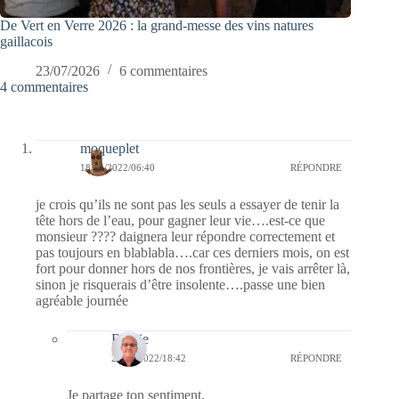
De Vert en Verre 2026 : la grand-messe des vins natures
gaillacois
23/07/2026
6 commentaires
4 commentaires
moqueplet
18/12/2022/06:40
RÉPONDRE
je crois qu’ils ne sont pas les seuls a essayer de tenir la
tête hors de l’eau, pour gagner leur vie….est-ce que
monsieur ???? daignera leur répondre correctement et
pas toujours en blablabla….car ces derniers mois, on est
fort pour donner hors de nos frontières, je vais arrêter là,
sinon je risquerais d’être insolente….passe une bien
agréable journée
Bernie
28/12/2022/18:42
RÉPONDRE
Je partage ton sentiment.