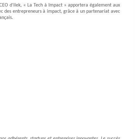
 CEO d’ilek, « La Tech à Impact » apportera également aux
vec des entrepreneurs à impact, grâce à un partenariat avec
ançais.
s adhérents, startups et entreprises innovantes. Le succès