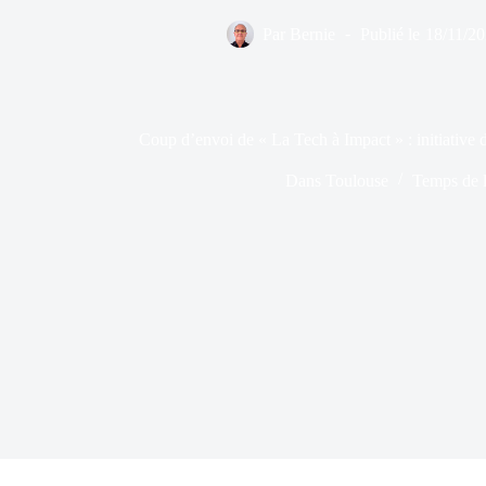
Par
Bernie
Publié le
18/11/2
Coup d’envoi de « La Tech à Impact » : initiative
Dans
Toulouse
Temps de l