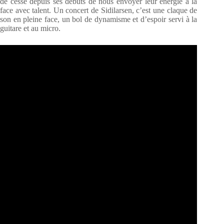
de cesse depuis ses débuts de nous envoyer leur énergie à la
face avec talent. Un concert de Sidilarsen, c’est une claque de
son en pleine face, un bol de dynamisme et d’espoir servi à la
guitare et au micro.