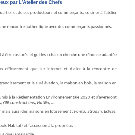
eux par L'Atelier des Chefs
rtier et de ses producteurs et commerçants, cuisinez à l’atelier
r une rencontre authentique avec des commerçants passionnés.
t à être rassurés et guidés ; chacun cherche une réponse adaptée
 efficacement que sur internet et d’aller à la rencontre de
agrandissement et la surélévation, la maison en bois, la maison en
soumis à la Règlementation Environnementale 2020 et s’avèreront
 GIB constructions, Natilia, …
r mais aussi des maisons en lotissement :
Fonta, Stradim, Eclisse,
ole Habitat) et l’accession à la propriété.
us que jamais utile.