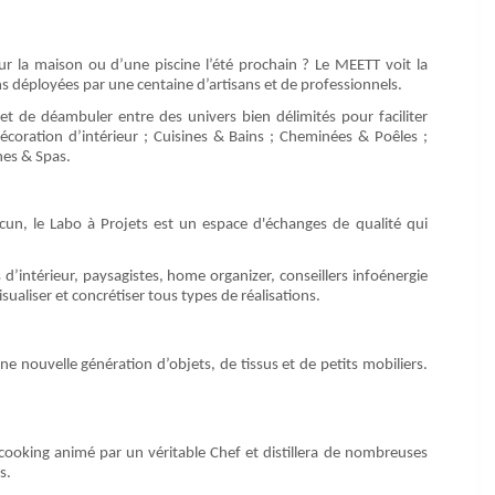
r la maison ou d’une piscine l’été prochain ? Le MEETT voit la
s déployées par une centaine d’artisans et de professionnels.
met de déambuler entre des univers bien délimités pour faciliter
Décoration d’intérieur ; Cuisines & Bains ; Cheminées & Poêles ;
nes & Spas.
un, le Labo à Projets est un espace d'échanges de qualité qui
 d’intérieur, paysagistes, home organizer, conseillers infoénergie
sualiser et concrétiser tous types de réalisations.
e nouvelle génération d’objets, de tissus et de petits mobiliers.
ooking animé par un véritable Chef et distillera de nombreuses
s.