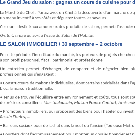
Le Grand Jeu du salon : gagnez un cours de cuisine pour d
Le Marché du Chef : Partez avec un Chef à la découverte d'un marché de qua
un menu inventif à ses côtés et dégustez toutes les saveurs.
Ce cours, destiné aux amoureux des produits de saison, permet d’associe
Gratuit, tirage au sort à l'issue du Salon de l'Habitat
LE SALON IMMOBILIER / 30 septembre – 2 octobre
En cette période d’incertitude du marché, les porteurs de projets cherchen
à son profil personnel, fiscal, patrimonial et professionnel.
Un entretien permet d’échanger, de comparer et de négocier bien plus
professionnels qui s’engagent :
• Constructeurs de maisons individuelles, dont certains spécialisés dans l’
bloc, la maison traditionnelle.
• Tenus de trouver l’équilibre entre environnement et coûts, tous sont 
de précieux conseillers :
Mas toulousain, Maison France Confort, Amis bois,
• Promoteurs immobiliers, qui proposent des biens pour habiter ou investi
Reside Etudes, …
• Bailleurs sociaux pour de l’achat dans le neuf ou l’ancien (Toulouse Métrop
• Courtiers dont l’accompagnement pour monter un dossier financier est pl