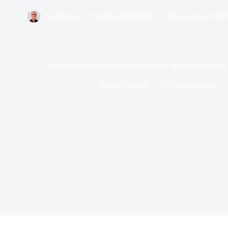
Par
Bernie
Publié le
20/09/2022
Mis à jour le
05/0
Les salons Habitat et Immobilier deux rendez-vous pou
Dans
Toulouse
10 commentaires