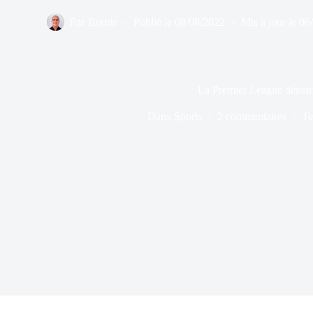
Par
Bernie
Publié le
08/08/2022
Mis à jour le
06
La Premier League démarr
Dans
Sports
2 commentaires
Te