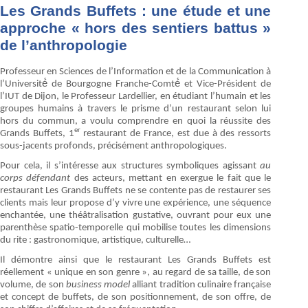
Les Grands Buffets : une étude et une
approche « hors des sentiers battus »
de l’anthropologie
Professeur en Sciences de l’Information et de la Communication à
l’Université́ de Bourgogne Franche-Comté́ et Vice-Président de
l’IUT de Dijon, le Professeur Lardellier, en étudiant l’humain et les
groupes humains à travers le prisme d’un restaurant selon lui
hors du commun, a voulu comprendre en quoi la réussite des
er
Grands Buffets, 1
restaurant de France, est due à des ressorts
sous-jacents profonds, précisément anthropologiques.
Pour cela, il s’intéresse aux structures symboliques agissant
au
corps défendant
des acteurs, mettant en exergue le fait que le
restaurant Les Grands Buffets ne se contente pas de restaurer ses
clients mais leur propose d’y vivre une expérience, une séquence
enchantée, une théâtralisation gustative, ouvrant pour eux une
parenthèse spatio-temporelle qui mobilise toutes les dimensions
du rite : gastronomique, artistique, culturelle…
Il démontre ainsi que le restaurant Les Grands Buffets est
réellement « unique en son genre », au regard de sa taille, de son
volume, de son
business model
alliant tradition culinaire française
et concept de buffets, de son positionnement, de son offre, de