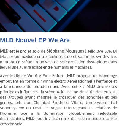
MLD Nouvel EP We Are
MLD
est le projet solo de
Stéphane Mourgues
(Hello Bye Bye, Dj
Moule) qui navigue entre techno acide et sonorités synthwave,
mettant en scène un univers de science-fiction dystopique dans
lequel une guerre éclate entre humains et machines.
Avec le clip de
We Are Your Future, MLD
propose un hommage
émouvant en forme d'hymne electro générationnel à l'enfance et
à la jeunesse du monde entier. Avec cet EP,
MLD
dévoile ses
principales influences, la scène Acid Techno de la fin des 90’s, et
des groupes ayant maitrisé le crossover des sonorités et des
genres, tels que Chemical Brothers, Vitalic, Underworld, Lcd
Soundsystem ou Death in Vegas. Interrogeant les relations de
l'homme face à la domination probablement inéluctable
des machines,
MLD
nous invite à entrer dans son monde futuriste
et technoïde.