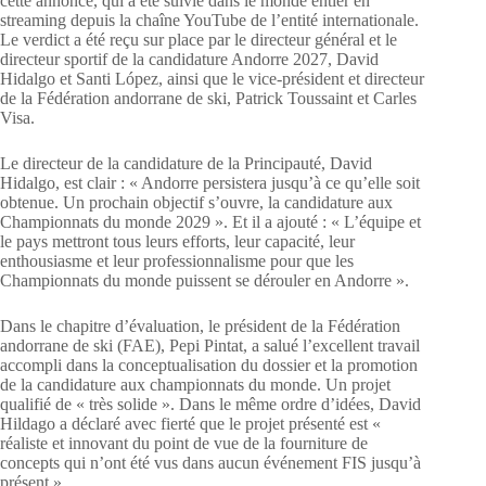
cette annonce, qui a été suivie dans le monde entier en
streaming depuis la chaîne YouTube de l’entité internationale.
Le verdict a été reçu sur place par le directeur général et le
directeur sportif de la candidature Andorre 2027, David
Hidalgo et Santi López, ainsi que le vice-président et directeur
de la Fédération andorrane de ski, Patrick Toussaint et Carles
Visa.
Le directeur de la candidature de la Principauté, David
Hidalgo, est clair : « Andorre persistera jusqu’à ce qu’elle soit
obtenue. Un prochain objectif s’ouvre, la candidature aux
Championnats du monde 2029 ». Et il a ajouté : « L’équipe et
le pays mettront tous leurs efforts, leur capacité, leur
enthousiasme et leur professionnalisme pour que les
Championnats du monde puissent se dérouler en Andorre ».
Dans le chapitre d’évaluation, le président de la Fédération
andorrane de ski (FAE), Pepi Pintat, a salué l’excellent travail
accompli dans la conceptualisation du dossier et la promotion
de la candidature aux championnats du monde. Un projet
qualifié de « très solide ». Dans le même ordre d’idées, David
Hildago a déclaré avec fierté que le projet présenté est «
réaliste et innovant du point de vue de la fourniture de
concepts qui n’ont été vus dans aucun événement FIS jusqu’à
présent ».