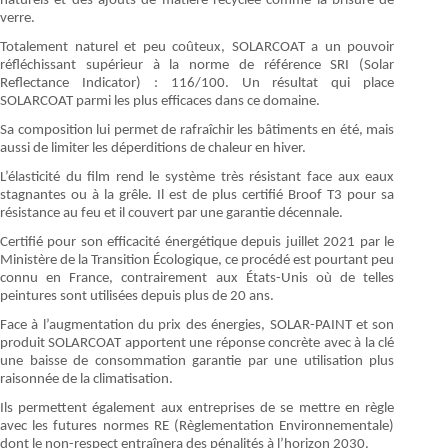
naturels et des ajouts de matière recyclée comme la brisure de
verre.
Totalement naturel et peu coûteux, SOLARCOAT a un pouvoir
réfléchissant supérieur à la norme de référence SRI (Solar
Reflectance Indicator) : 116/100. Un résultat qui place
SOLARCOAT parmi les plus efficaces dans ce domaine.
Sa composition lui permet de rafraîchir les bâtiments en été, mais
aussi de limiter les déperditions de chaleur en hiver.
L’élasticité du film rend le système très résistant face aux eaux
stagnantes ou à la grêle. Il est de plus certifié Broof T3 pour sa
résistance au feu et il couvert par une garantie décennale.
Certifié pour son efficacité énergétique depuis juillet 2021 par le
Ministère de la Transition Écologique, ce procédé est pourtant peu
connu en France, contrairement aux États-Unis où de telles
peintures sont utilisées depuis plus de 20 ans.
Face à l’augmentation du prix des énergies, SOLAR-PAINT et son
produit SOLARCOAT apportent une réponse concrète avec à la clé
une baisse de consommation garantie par une utilisation plus
raisonnée de la climatisation.
Ils permettent également aux entreprises de se mettre en règle
avec les futures normes RE (Règlementation Environnementale)
dont le non-respect entraînera des pénalités à l’horizon 2030.