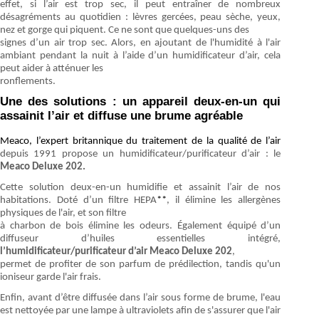
effet, si l’air est trop sec, il peut entraîner de nombreux
désagréments au quotidien : lèvres gercées, peau sèche, yeux,
nez et gorge qui piquent. Ce ne sont que quelques-uns des
signes d’un air trop sec. Alors, en ajoutant de l'humidité à l'air
ambiant pendant la nuit à l’aide d’un humidificateur d’air, cela
peut aider à atténuer les
ronflements.
Une des solutions : un appareil deux-en-un qui
assainit l’air et diffuse une brume agréable
Meaco, l’expert britannique du traitement de la qualité de l’air
depuis 1991 propose un
humidificateur/purificateur d’air : le
Meaco Deluxe 202.
Cette solution deux-en-un humidifie et assainit l’air de nos
habitations. Doté d’un filtre HEPA
**
, il élimine les allergènes
physiques de l'air, et son filtre
à charbon de bois élimine les odeurs. Également équipé d’un
diffuseur d’huiles essentielles intégré,
l’humidificateur/purificateur d’air Meaco Deluxe 202
,
permet de profiter de son parfum de prédilection, tandis qu'un
ioniseur garde l'air frais.
Enfin, avant d’être diffusée dans l’air sous forme de brume, l'eau
est nettoyée par une lampe à ultraviolets afin de s'assurer que l'air