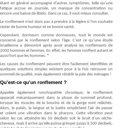
étant en général accompagné d’autres symptômes, telle qu’une
fatigue accrue en journée, un manque de concentration ou
encore une baisse de libido. Dans ce cas, il vaut mieux consulter.
Le ronflement n’est donc pas à prendre à la légère si l’on souhaite
rester de bonne humeur et en bonne santé.
Cependant, dormeurs comme dormeuses, tout le monde est
concerné par le ronflement selon l’âge. C’est ce qu’une étude
israélienne a démontré après avoir analysé les ronflements de
2000 hommes et femmes. En effet, les femmes ronflent autant et
aussi fort que les hommes.
*
Les causes du ronflement peuvent être facilement identifiées et
quelques solutions simples existent pour à la fois retrouver un
sommeil de qualité, mais également rétablir la paix des ménages !
Qu’est-ce qu’un ronflement ?
Appelée également ronchopathie chronique, le ronflement
apparait mécaniquement dans la phase de sommeil profond,
lorsque les muscles de la bouche et de la gorge sont relâchés.
Alors, le palais, la langue et la luette empêchent l’air de passer
et créent une vibration dans le pharynx. Cette vibration peut
selon les cas atteindre les 50 décibels soit le bruit d’un sèche-
cheveux, mais il arrive qu’elle puisse grimper jusqu’à 100 décibels,