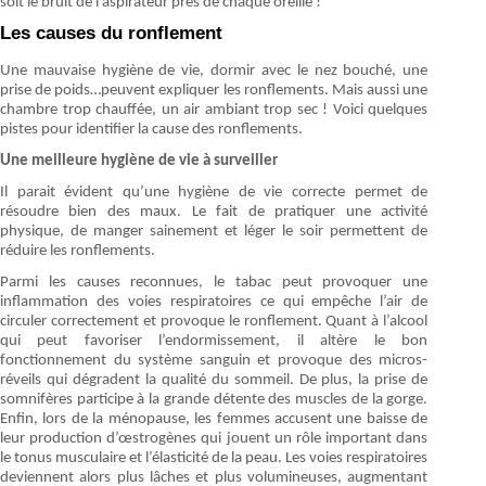
soit le bruit de l’aspirateur près de chaque oreille !
Les causes du ronflement
Une mauvaise hygiène de vie, dormir avec le nez bouché, une
prise de poids…peuvent expliquer les ronflements. Mais aussi une
chambre trop chauffée, un air ambiant trop sec ! Voici quelques
pistes pour identifier la cause des ronflements.
Une meilleure hygiène de vie à surveiller
Il parait évident qu’une hygiène de vie correcte permet de
résoudre bien des maux. Le fait de pratiquer une activité
physique, de manger sainement et léger le soir permettent de
réduire les ronflements.
Parmi les causes reconnues, le tabac peut provoquer une
inflammation des voies respiratoires ce qui empêche l’air de
circuler correctement et provoque le ronflement. Quant à l’alcool
qui peut favoriser l’endormissement, il altère le bon
fonctionnement du système sanguin et provoque des micros-
réveils qui dégradent la qualité du sommeil. De plus, la prise de
somnifères participe à la grande détente des muscles de la gorge.
Enfin, lors de la ménopause, les femmes accusent une baisse de
leur production d’œstrogènes qui jouent un rôle important dans
le tonus musculaire et l’élasticité de la peau. Les voies respiratoires
deviennent alors plus lâches et plus volumineuses, augmentant