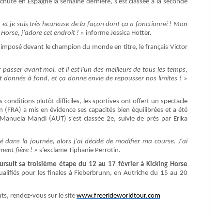
hute en Espagne la semaine dernière, s'est classée à la seconde
, et je suis très heureuse de la façon dont ça a fonctionné ! Mon
 Horse, j'adore cet endroit !
» informe Jessica Hotter.
t imposé devant le champion du monde en titre, le français Victor
 passer avant moi, et il est l'un des meilleurs de tous les temps,
nt donnés à fond, et ça donne envie de repousser nos limites !
»
 conditions plutôt difficiles, les sportives ont offert un spectacle
n (FRA) a mis en évidence ses capacités bien équilibrées et a été
nuela Mandl (AUT) s'est classée 2e, suivie de près par Erika
 dans la journée, alors j'ai décidé de modifier ma course. J'ai
ment fière ! »
s’exclame Tiphanie Perrotin.
ursuit sa troisième étape du 12 au 17 février à Kicking Horse
qualifiés pour les finales à Fieberbrunn, en Autriche du 15 au 20
ts, rendez-vous sur le site
www.freerideworldtour.com