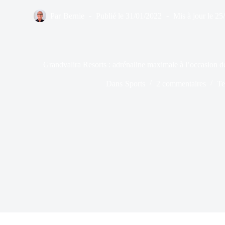
Par
Bernie
Publié le
31/01/2022
Mis à jour le
25
Grandvalira Resorts : adrénaline maximale à l’occasion de
Dans
Sports
2 commentaires
Te