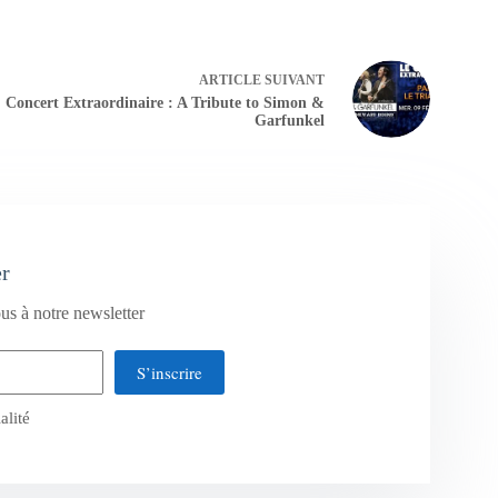
ARTICLE
SUIVANT
Concert Extraordinaire : A Tribute to Simon &
Garfunkel
er
us à notre newsletter
S’inscrire
alité