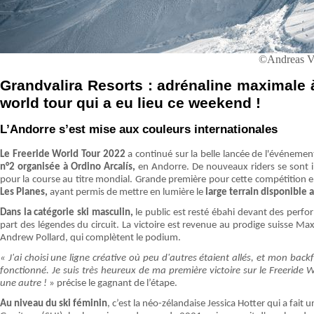
©Andreas V
Grandvalira Resorts : adrénaline maximale à
world tour qui a eu lieu ce weekend !
L’Andorre s’est mise aux couleurs internationales
Le Freeride World Tour 2022
a continué sur la belle lancée de l'événemen
n°2 organisée à Ordino Arcalís,
en Andorre. De nouveaux riders se sont i
pour la course au titre mondial. Grande première pour cette compétition 
Les Planes,
ayant permis de mettre en lumière le
large terrain disponible 
Dans la catégorie ski masculin,
le public est resté ébahi devant des perfo
part des légendes du circuit. La victoire est revenue au prodige suisse Ma
Andrew Pollard, qui complètent le podium.
« J'ai choisi une ligne créative où peu d'autres étaient allés, et mon ba
fonctionné. Je suis très heureux de ma première victoire sur le Freeride
une autre !
» précise le gagnant de l’étape.
Au niveau du ski féminin
, c’est la néo-zélandaise Jessica Hotter qui a fai