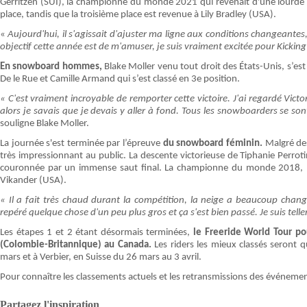
Gerritzen (SUI), la championne du monde 2021 qui revenait d'une lourde c
place, tandis que la troisième place est revenue à Lily Bradley (USA).
«
Aujourd'hui, il s'agissait d'ajuster ma ligne aux conditions changeantes
objectif cette année est de m'amuser, je suis vraiment excitée pour Kicking
En snowboard hommes,
Blake Moller venu tout droit des États-Unis, s’es
De le Rue et Camille Armand qui s’est classé en 3e position.
« C'est vraiment incroyable de remporter cette victoire. J'ai regardé Victor
alors je savais que je devais y aller à fond. Tous les snowboarders se so
souligne Blake Moller.
La journée s'est terminée par l’épreuve
du snowboard féminin.
Malgré des
très impressionnant au public. La descente victorieuse de Tiphanie Perroti
couronnée par un immense saut final. La championne du monde 2018, Ma
Vikander (USA).
« Il a fait très chaud durant la compétition, la neige a beaucoup changé
repéré quelque chose d'un peu plus gros et ça s'est bien passé. Je suis telle
Les étapes 1 et 2 étant désormais terminées,
le Freeride World Tour po
(Colombie-Britannique) au Canada.
Les riders les mieux classés seront 
mars et à Verbier, en Suisse du 26 mars au 3 avril.
Pour connaître les classements actuels et les retransmissions des événemen
Partagez l'inspiration