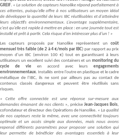
GREIF
.
« La solution de capteurs Nanolike répond parfaitement à
ces attentes, puisqu’elle offre à nos utilisateurs un moyen idéal
de développer la quantité de leurs IBC réutilisables et d’atteindre
leurs objectifs environnementaux. L’avantage supplémentaire,
c’est qu’elle est rapide à mettre en place : en une journée tout est
installé et prêt à partir. Cela risque d’en intéresser plus d’un ! »
Les capteurs proposés par Nanolike représentent un
coût
mensuel très faible
(de 2 à 4 €/mois par IBC
) par rapport au prix
moyen d’un IBC (environ 100 €) tout en garantissant à leurs
utilisateurs un excellent suivi des containers et un
monitoring du
cycle de vie
en accord avec leurs
engagements
environnementaux
. Installés entre l’outre en plastique et le cadre
métallique de l’IBC, ils ne sont par ailleurs pas au contact de
contenus classés dangereux et peuvent être réutilisés sans
risques.
« Cette offre connectée est une réponse sur-mesure aux
demandes émanant de nos clients
», précise
Jean-Jacques Bois
,
cofondateur et directeur des Opérations de Nanolike
. « La qualité
de nos capteurs reste la même, avec une connectivité toujours
optimale et un accès simple aux données, mais nous avons
repensé différents paramètres pour proposer une solution qui
leur permette de bénéficier des avantages essentiels à leur