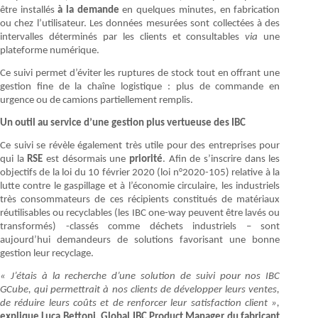
être installés
à la demande
en quelques minutes, en fabrication
ou chez l’utilisateur. Les données mesurées sont collectées à des
intervalles déterminés par les clients et consultables
via
une
plateforme numérique.
Ce suivi permet d’éviter les ruptures de stock tout en offrant une
gestion fine de la chaîne logistique : plus de commande en
urgence ou de camions partiellement remplis.
Un outil au service d’une gestion plus vertueuse des IBC
Ce suivi se révèle également très utile pour des entreprises pour
qui la
RSE
est désormais une
priorité
. Afin de s’inscrire dans les
objectifs de la loi du 10 février 2020 (loi n°2020-105) relative à la
lutte contre le gaspillage et à l’économie circulaire, les industriels
très consommateurs de ces récipients constitués de matériaux
réutilisables ou recyclables (les IBC one-way peuvent être lavés ou
transformés) -classés comme déchets industriels – sont
aujourd’hui demandeurs de solutions favorisant une bonne
gestion leur recyclage.
« J’étais à la recherche d’une solution de suivi pour nos IBC
GCube, qui permettrait à nos clients de développer leurs ventes,
de réduire leurs coûts et de renforcer leur satisfaction client »,
explique Luca Bettoni, Global IBC Product Manager du fabricant