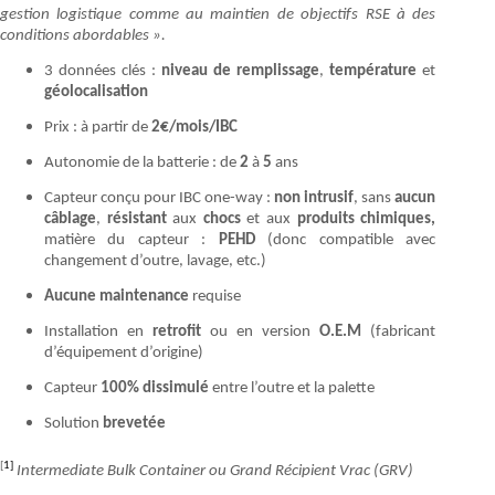
gestion logistique comme au maintien de objectifs RSE à des
conditions abordables ».
3 données clés :
niveau de remplissage
,
température
et
géolocalisation
Prix : à partir de
2€/mois/IBC
Autonomie de la batterie : de
2
à
5
ans
Capteur conçu pour IBC one-way :
non intrusif
, sans
aucun
câblage
,
résistant
aux
chocs
et aux
produits chimiques,
matière du capteur :
PEHD
(donc compatible avec
changement d’outre, lavage, etc.)
Aucune maintenance
requise
Installation en
retrofit
ou en version
O.E.M
(fabricant
d’équipement d’origine)
Capteur
100% dissimulé
entre l’outre et la palette
Solution
brevetée
[
1]
Intermediate Bulk Container ou Grand Récipient Vrac (GRV)