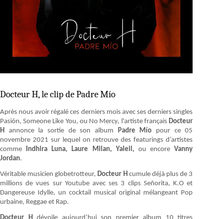
Docteur H, le clip de Padre Mío
Après nous avoir régalé ces derniers mois avec ses derniers singles
Pasión, Someone Like You, ou No Mercy, l'artiste français
Docteur
H
annonce la sortie de son album
Padre Mío
pour ce 05
novembre 2021 sur lequel on retrouve des featurings d’artistes
comme
Indhira Luna, Laure Milan, Yaleil,
ou encore
Vanny
Jordan
.
Véritable musicien globetrotteur,
Docteur H
cumule déjà plus de 3
millions de vues sur Youtube avec ses 3 clips Señorita, K.O et
Dangereuse Idylle, un cocktail musical original mélangeant Pop
urbaine, Reggae et Rap.
Docteur H
dévoile aujourd’hui son premier album 10 titres