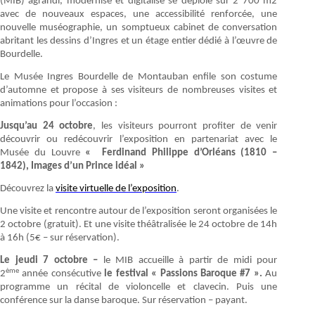
(MIB) agrandi, modernisé et digitalisé se déploie sur 2 700 m2
avec de nouveaux espaces, une accessibilité renforcée, une
nouvelle muséographie, un somptueux cabinet de conversation
abritant les dessins d’Ingres et un étage entier dédié à l’œuvre de
Bourdelle.
Le Musée Ingres Bourdelle de Montauban enfile son costume
d’automne et propose à ses visiteurs de nombreuses visites et
animations pour l’occasion :
Jusqu’au 24 octobre
, les visiteurs pourront profiter de venir
découvrir ou redécouvrir l’exposition en partenariat avec le
Musée du Louvre
« Ferdinand Philippe d’Orléans (1810 –
1842), Images d’un Prince idéal »
Découvrez la
visite virtuelle de l’exposition
.
Une visite et rencontre autour de l’exposition seront organisées le
2 octobre (gratuit). Et une visite théâtralisée le 24 octobre de 14h
à 16h (5€ – sur réservation).
Le jeudi 7 octobre –
le MIB accueille à partir de midi pour
ème
2
année consécutive
le festival « Passions Baroque #7 ».
Au
programme un récital de violoncelle et clavecin. Puis une
conférence sur la danse baroque. Sur réservation – payant.