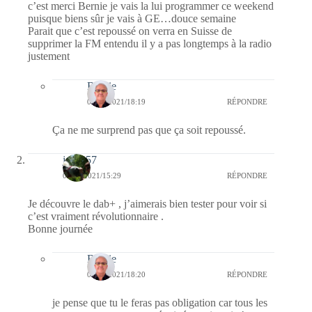
c’est merci Bernie je vais la lui programmer ce weekend
puisque biens sûr je vais à GE…douce semaine
Parait que c’est repoussé on verra en Suisse de
supprimer la FM entendu il y a pas longtemps à la radio
justement
Bernie
07/09/2021/18:19
RÉPONDRE
Ça ne me surprend pas que ça soit repoussé.
jazzy57
06/09/2021/15:29
RÉPONDRE
Je découvre le dab+ , j’aimerais bien tester pour voir si
c’est vraiment révolutionnaire .
Bonne journée
Bernie
07/09/2021/18:20
RÉPONDRE
je pense que tu le feras pas obligation car tous les