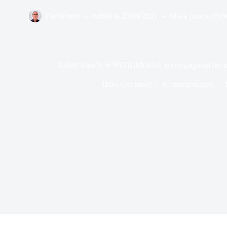
Par
Bernie
Publié le
20/09/2021
Mis à jour le
05/0
Adom’Easy’L et PATRIMOINE accompagnent les jeun
Dans
Occitanie
6 commentaires