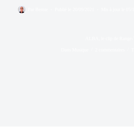
Par
Bernie
Publié le
20/09/2021
Mis à jour le
05/
ALBA, le clip de Range-
Dans
Musique
2 commentaires
T