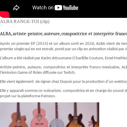
ALBA RANGE-TOI (clip)
ALBA, artiste-peintre, auteure, compositrice et interprète fran
Après un premier EP (2015) et un album sorti en 2016, ALBA vient de term
premier single qui en est extrait, porté par un clip en animation réalisé par 
L’album a été réalisé par Karim Attoumane (CharlElie Couture, Emel Mathlou
Artiste-peintre, auteure, compositrice et interprète franco-mexicaine, AL
l’émission Game of Roles diffusée sur Twitch.
Elle vient également de signer chez Dupuis pour la production d’un webto
Elle y apparaît comme co-scénariste, compositrice et en charge du sound de
projet sur la plateforme Patreon.