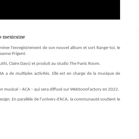
co-mexicaine
iner l’enregistrement de son nouvel album et sort Range-toi, le
Jeanne Prigent.
thi, Claire Days) et produit au studio The Panic Room.
BA a de multiples activités. Elle est en charge de la musique de
on musical – ACA – qui sera diffusé sur WebtoonFactory en 2022.
sign. En parallèle de l’univers d’ACA, la communauté soutient le